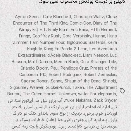
دلیلی بر درست بودنش محسوب نمی شود.
Ayrton Senna
,
Cate Blanchett
,
Christoph Waltz
,
Close
Encounter of The Third Kind
,
Comic-Con
,
Diary of The
Wimpy kid
,
E.T
,
Emily Blunt
,
Eric Bana
,
Fifth Element
,
Fringe
,
Geoffrey Rush
,
Gore Verbinsky
,
Hanna
,
Hans
Zimmer
,
I am Number Four
,
Inglourious Basterds
,
Keira
Knightly
,
Kung Fu Panda 2
,
Leon
,
Les Aventures
Extraordinaires d'Adele Blanc-sec
,
Liam Neeson
,
Luc
Besson
,
Matt Damon
,
Men In Black
,
On a Stranger Tide
,
Orlando Bloom
,
Paul
,
Penélope Cruz
,
Pirates of the
Caribbean
,
RIO
,
Robert Rodriguez
,
Robert Zemeckis
,
Saoirse Ronan
,
Senna
,
Shaun of the Dead
,
Shinobi
,
Sigourney Weaver
,
SuckerPunch
,
Taken
,
The Adjustment
برچسب‌ها
Bureau
,
The Green Hornet
,
Unknown
,
water For elephants
,
Zack Snyder
,
Yukie Nakama
,
آب برای فیل ها
,
آیرتون سنا
,
ئی
تی
,
اداره اصلاحات
,
ارازل بی آبرو
,
اریک بانا
,
اسیر
,
امیلی بلانت
,
اورلاندو بلوم
,
برخورد نزدیک از نوع سوم
,
پاندای کنگ فو کار 2
,
پاول
,
پنه لوپه کروز
,
جفری راش
,
حنا (هانا)
,
خاطرات پسرک بی
عرضه
,
دزدان دریایی کارائیب
,
رابرت رودریگوئز
,
رابرت زمه کیس
,