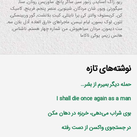
ریو
,
زاک اسنایدر
,
زنبور سبز
,
ساکر پانچ
,
ساوریس رونان
,
سنا
,
سیگورنی ویور
,
شان مردگان
,
شینوبی
,
عنصر پنجم
,
فرینج
,
کامیک
کن
,
کریستوف والتز
,
کی یرا نایتلی
,
کیت بلانشت
,
گور وربینسکی
,
لئون
,
لوک بسون
,
لیام نیسن
,
ماجراهای خارق العاده آدل بلان سه
,
مت دیمون
,
مردان سیاهپوش
,
من شماره چهار هستم
,
ناشناس
,
هانس زیمر
,
یوکی ناکاما
نوشته‌های تازه
حمله دیگر بمیرم از بشر…
I shall die once again as a man
بوی شراب می‌دهی، خربزه در دهان مکن
در جستجوی واکسن از دست رفته