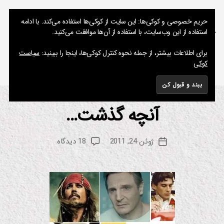
نوشته های پراکنده یک مسعود
حریم خصوصی و کوکی‌ها: این سایت از کوکی‌ها استفاده می‌کند. با ادامه
استفاده از این وب‌سایت، با استفاده از آن‌ها موافقت می‌کنید.
جستجو
فهرست
برای اطلاعات بیشتر، از جمله نحوه کنترل کوکی‌ها، اینجا را ببینید:
سیاست
کوکی
برچسب:
اریک بانا
آنچه گذشت…
از
دسته‌ها
ان
ی
م
م
س
ی
نویسنده
برای
ژوئن 24, 2011
18 دیدگاه
ع
تاریخ
ش
نوشته
آنچه
ن
و
نوشته
گذشت…
د
س
ین
م
ا
ف
ی
ل