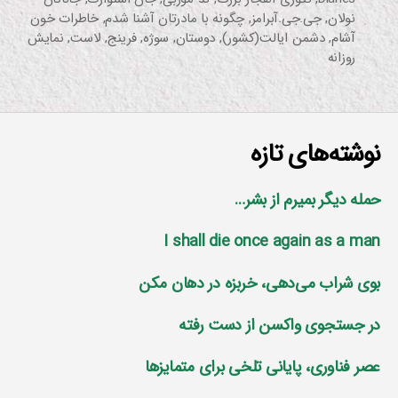
نولان
,
جی.جی.آبرامز
,
چگونه با مادرتان آشنا شدم
,
خاطرات خون
آشام
,
دشمن ایالت(کشور)
,
دوستان
,
سوژه
,
فرینج
,
لاست
,
نمایش
روزانه
نوشته‌های تازه
حمله دیگر بمیرم از بشر…
I shall die once again as a man
بوی شراب می‌دهی، خربزه در دهان مکن
در جستجوی واکسن از دست رفته
عصر فناوری، پایانی تلخی برای متمایز‌ها