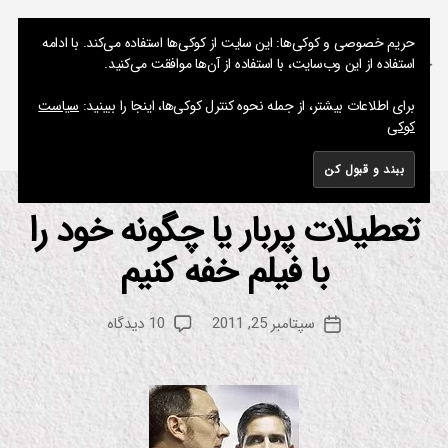
نوشته های پراکنده یک مسعود
حریم خصوصی و کوکی‌ها: این سایت از کوکی‌ها استفاده می‌کند. با ادامه
استفاده از این وب‌سایت، با استفاده از آن‌ها موافقت می‌کنید.
جستجو
فهرست
برای اطلاعات بیشتر، از جمله نحوه کنترل کوکی‌ها، اینجا را ببینید:
سیاست
کوکی
برچسب:
24
تعطیلات پربار یا چگونه خود را
دسته‌ها
س
ر
یا
با فیلم خفه کنیم
از
ل
م
س
س
ین
نویسنده
برای
سپتامبر 25, 2011
10 دیدگاه
ع
تاریخ
م
نوشته
تعطیلات
ا
و
نوشته
پربار
د
یا
چگونه
خود