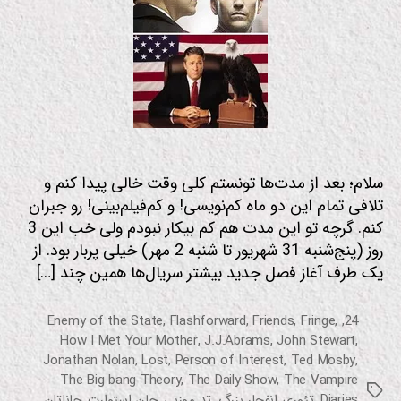
را
با
فیلم
خفه
کنیم
سلام؛ بعد از مدت‌ها تونستم کلی وقت خالی پیدا کنم و
تلافی تمام این دو ماه کم‌نویسی! و کم‌فیلم‌بینی! رو جبران
کنم. گرچه تو این مدت هم کم بیکار نبودم ولی خب این 3
روز (پنج‌شنبه 31 شهریور تا شنبه 2 مهر) خیلی پربار بود. از
یک طرف آغاز فصل جدید بیشتر سریال‌ها همین چند […]
Enemy of the State
,
Flashforward
,
Friends
,
Fringe
,
,
24
How I Met Your Mother
,
J.J.Abrams
,
John Stewart
,
Jonathan Nolan
,
Lost
,
Person of Interest
,
Ted Mosby
,
The Big bang Theory
,
The Daily Show
,
The Vampire
برچسب‌ها
Diaries
,
تئوری انفجار بزرگ
,
تد موزبی
,
جان استوارت
,
جاناتان