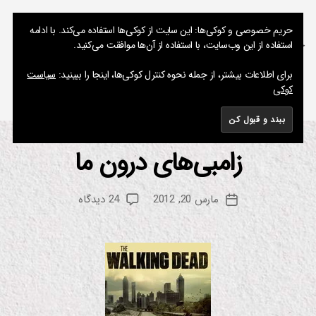
نوشته های پراکنده یک مسعود
حریم خصوصی و کوکی‌ها: این سایت از کوکی‌ها استفاده می‌کند. با ادامه
استفاده از این وب‌سایت، با استفاده از آن‌ها موافقت می‌کنید.
جستجو
فهرست
برای اطلاعات بیشتر، از جمله نحوه کنترل کوکی‌ها، اینجا را ببینید:
سیاست
کوکی
برچسب:
Beside the dying Fire
زامبی‌های درون ما
از
دسته‌ها
س
ر
م
یا
س
ل
نویسنده
برای
مارس 20, 2012
24 دیدگاه
ع
تاریخ
نوشته
زامبی‌های
و
نوشته
درون
د
ما