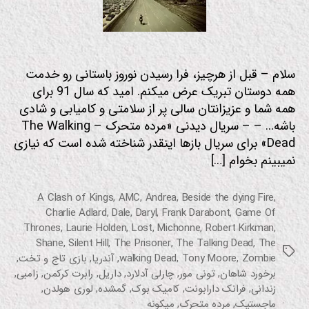
سلام – قبل از هرچیز، فرا رسیدن نوروز باستانی رو خدمت
همه دوستان تبریک عرض میکنم. امید که سال 91 برای
همه شما و عزیزانتان سالی پر از سلامتی و کامیابی و شادی
باشه… – – سریال دیدنی «مرده متحرک – The Walking
Dead» برای سریال بازها اینقدر شناخته شده است که نیازی
نمیبینم بخوام […]
A Clash of Kings
,
AMC
,
Andrea
,
Beside the dying Fire
,
Charlie Adlard
,
Dale
,
Daryl
,
Frank Darabont
,
Game Of
Thrones
,
Laurie Holden
,
Lost
,
Michonne
,
Robert Kirkman
,
Shane
,
Silent Hill
,
The Prisoner
,
The Talking Dead
,
The
برچسب‌ها
Zombie
,
Tony Moore
,
walking Dead
,
آندریا
,
بازی تاج و تخت
,
برخورد شاهان
,
تونی مور
,
چارلی آدلارد
,
داریل
,
رابرت کرکمن
,
زامبی
,
زندانی
,
فرانک دارابونت
,
کامیک بوک
,
گمشده
,
لوری هولدن
,
ماجستیک
,
مرده متحرک
,
میکونه