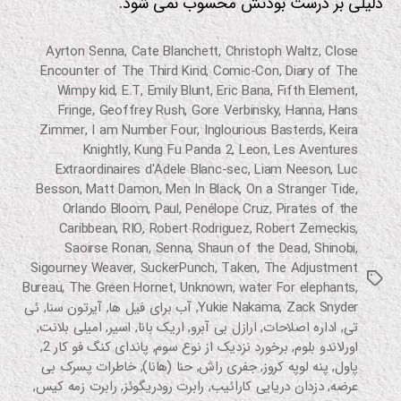
دلیلی بر درست بودنش محسوب نمی شود.
Ayrton Senna
,
Cate Blanchett
,
Christoph Waltz
,
Close
Encounter of The Third Kind
,
Comic-Con
,
Diary of The
Wimpy kid
,
E.T
,
Emily Blunt
,
Eric Bana
,
Fifth Element
,
Fringe
,
Geoffrey Rush
,
Gore Verbinsky
,
Hanna
,
Hans
Zimmer
,
I am Number Four
,
Inglourious Basterds
,
Keira
Knightly
,
Kung Fu Panda 2
,
Leon
,
Les Aventures
Extraordinaires d'Adele Blanc-sec
,
Liam Neeson
,
Luc
Besson
,
Matt Damon
,
Men In Black
,
On a Stranger Tide
,
Orlando Bloom
,
Paul
,
Penélope Cruz
,
Pirates of the
Caribbean
,
RIO
,
Robert Rodriguez
,
Robert Zemeckis
,
Saoirse Ronan
,
Senna
,
Shaun of the Dead
,
Shinobi
,
Sigourney Weaver
,
SuckerPunch
,
Taken
,
The Adjustment
برچسب‌ها
Bureau
,
The Green Hornet
,
Unknown
,
water For elephants
,
Zack Snyder
,
Yukie Nakama
,
آب برای فیل ها
,
آیرتون سنا
,
ئی
تی
,
اداره اصلاحات
,
ارازل بی آبرو
,
اریک بانا
,
اسیر
,
امیلی بلانت
,
اورلاندو بلوم
,
برخورد نزدیک از نوع سوم
,
پاندای کنگ فو کار 2
,
پاول
,
پنه لوپه کروز
,
جفری راش
,
حنا (هانا)
,
خاطرات پسرک بی
عرضه
,
دزدان دریایی کارائیب
,
رابرت رودریگوئز
,
رابرت زمه کیس
,