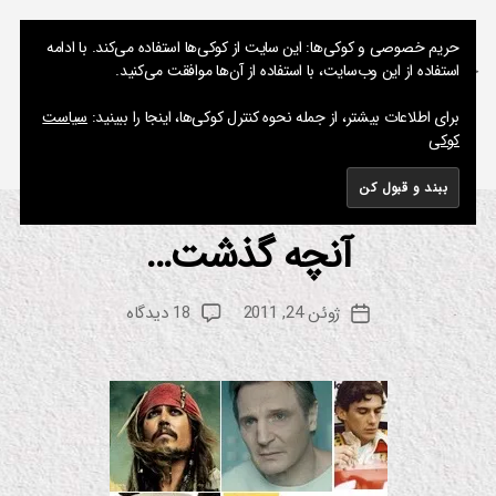
نوشته های پراکنده یک مسعود
حریم خصوصی و کوکی‌ها: این سایت از کوکی‌ها استفاده می‌کند. با ادامه
استفاده از این وب‌سایت، با استفاده از آن‌ها موافقت می‌کنید.
جستجو
فهرست
برای اطلاعات بیشتر، از جمله نحوه کنترل کوکی‌ها، اینجا را ببینید:
سیاست
کوکی
برچسب:
Fifth Element
آنچه گذشت…
از
دسته‌ها
ان
ی
م
م
س
ی
نویسنده
برای
ژوئن 24, 2011
18 دیدگاه
ع
تاریخ
ش
نوشته
آنچه
ن
و
نوشته
گذشت…
د
س
ین
م
ا
ف
ی
ل