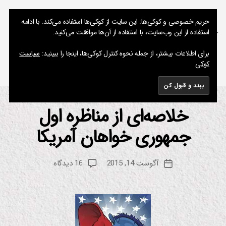
نوشته های پراکنده یک مسعود
حریم خصوصی و کوکی‌ها: این سایت از کوکی‌ها استفاده می‌کند. با ادامه
استفاده از این وب‌سایت، با استفاده از آن‌ها موافقت می‌کنید.
جستجو
فهرست
برای اطلاعات بیشتر، از جمله نحوه کنترل کوکی‌ها، اینجا را ببینید:
سیاست
کوکی
برچسب:
GOP
خلاصه‌ای از مناظره اول
دسته‌ها
ع
ل
م
جمهوری خواهان آمریکا
از
و
م
فن
س
او
نویسنده
ر
برای
آگوست 14, 2015
16 دیدگاه
ع
تاریخ
نوشته
ی
خلاصه‌ای
و
نوشته
نک
از
د
ا
مناظره
ت
اول
جا
ل
جمهوری
ب