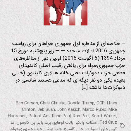
خواهان
آمریکا
– خلاصه‌ای از مناظره اول جمهوری خواهان برای ریاست
جمهوری 2016 ایالات متحده — — روز پنج‌شنبه مورخ 15
مرداد 1394 (6 آگوست 2015) اولین دور از مناظره‌های
حزب جمهوری‌خواه برای یافتن رقیب اصلی کاندیدای
قطعی حزب دموکرات یعنی خانم هیلاری کلینتون (خیلی
بعیده یکی دو نفر دیگه‌ای که مدعی هستند شانسی در
دموکرات‌ها داشته […]
Ben Carson
,
Chris Christie
,
Donald Trump
,
GOP
,
Hilary
Clinton
,
Jeb Bush
,
John Kasich
,
Marco Rubio
,
Mike
Huckabee
,
Patriot Act
,
Rand Paul
,
Ron Paul
,
Scott Walker
,
Ted Cruz
,
اسکات والکر
,
ایالت اوهایو
,
برت بایر
,
بن کارسون
,
تد
برچسب‌ها
کروز
,
جان استوارت
,
جان کاسیچ
,
جب بوش
,
حزب جمهوری‌خواه
,