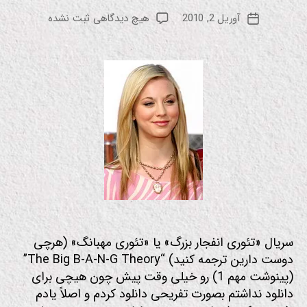
س
ل
نویسنده
برای
آوریل 2, 2010
هیچ دیدگاهی
ثبت نشده
ع
تاریخ
ط
نوشته
لئونارد
و
نوشته
ن
و
د
ز
من
نک
ا
ت
جا
ل
ب
سریال «تئوری انفجار بزرگ» یا «تئوری مهبانگ» (هرچی
دوست دارین ترجمه کنید) “The Big B-A-N-G Theory”
(پینوشت مهم 1) رو خیلی وقت پیش چون هیچی برای
دانلود نداشتم بصورت تفریحی دانلود کردم و اصلاً یادم