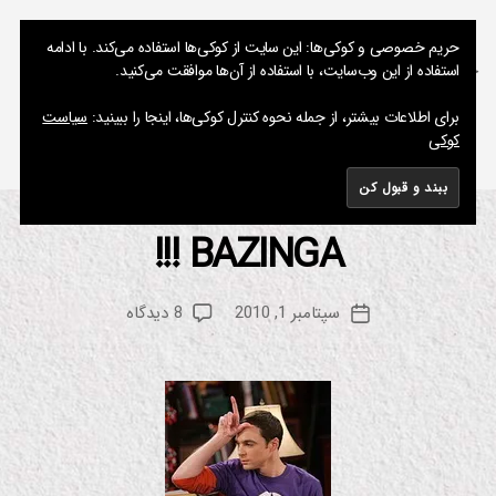
نوشته های پراکنده یک مسعود
حریم خصوصی و کوکی‌ها: این سایت از کوکی‌ها استفاده می‌کند. با ادامه
استفاده از این وب‌سایت، با استفاده از آن‌ها موافقت می‌کنید.
جستجو
فهرست
برای اطلاعات بیشتر، از جمله نحوه کنترل کوکی‌ها، اینجا را ببینید:
سیاست
کوکی
برچسب:
Jim Parsons
BAZINGA !!!
از
دسته‌ها
س
ر
م
یا
س
ل
نویسنده
برای
سپتامبر 1, 2010
8 دیدگاه
ع
تاریخ
س
نوشته
BAZINGA
و
نوشته
ین
!!!
د
م
ا