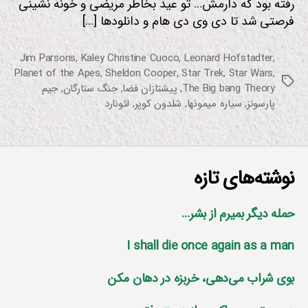
رفته بود که دارمش… تو عید بخاطر مریضی و خونه نشینی
فرصتی شد تا دی وی دی هام و دانلودها […]
Jim Parsons
,
Kaley Christine Cuoco
,
Leonard Hofstadter
,
Planet of the Apes
,
Sheldon Cooper
,
Star Trek
,
Star Wars
,
برچسب‌ها
The Big bang Theory
,
پیشتازان فضا
,
جنگ ستارگان
,
جیم
پارسونز
,
سیاره میمونها
,
شلدون کوپر
,
لئونارد
نوشته‌های تازه
حمله دیگر بمیرم از بشر…
I shall die once again as a man
بوی شراب می‌دهی، خربزه در دهان مکن