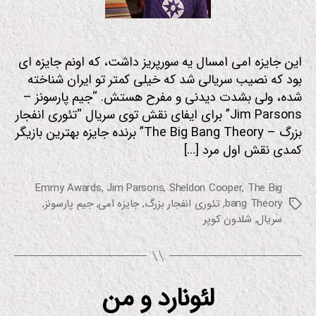
این جایزه امی امسال یه سورپریز داشت، که اونم جایزه ای
بود که نصیب سریالی شد که خیلی کمتر تو ایران شناخته
شده، ولی بشدت دیدنی و مفرح هستش. “جیم پارسونز –
Jim Parsons” برای ایفای نقش توی سریال “تئوری انفجار
بزرگ – The Big Bang Theory” برنده جایزه بهترین بازیگر
کمدی نقش اول مرد […]
Emmy Awards
,
Jim Parsons
,
Sheldon Cooper
,
The Big
bang Theory
,
تئوری انفجار بزرگ
,
جایزه امی
,
جیم پارسونز
,
برچسب‌ها
سریال
,
شلدون کوپر
لئونارد و من
از
دسته‌ها
س
ر
م
یا