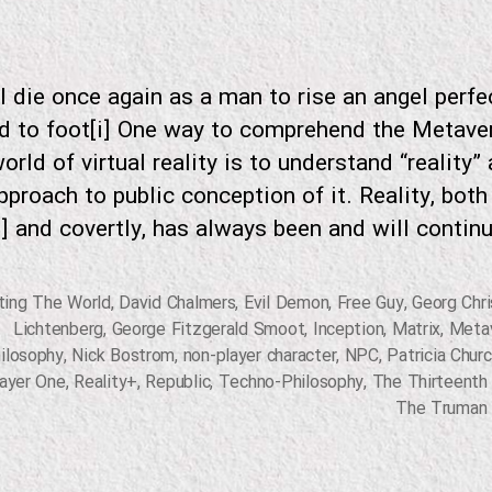
ll die once again as a man to rise an angel perf
d to foot[i] One way to comprehend the Metave
orld of virtual reality is to understand “reality”
approach to public conception of it. Reality, both
and covertly, has always been and will continue t
ting The World
,
David Chalmers
,
Evil Demon
,
Free Guy
,
Georg Chr
Lichtenberg
,
George Fitzgerald Smoot
,
Inception
,
Matrix
,
Meta
ilosophy
,
Nick Bostrom
,
non-player character
,
NPC
,
Patricia Chur
ayer One
,
Reality+
,
Republic
,
Techno-Philosophy
,
The Thirteenth 
The Truman