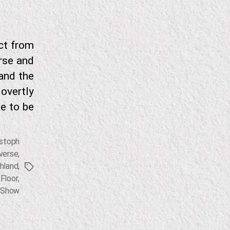
ect from
rse and
 and the
 overtly
o be […]
istoph
verse
,
chland
,
برچسب‌ها
Floor
,
 Show