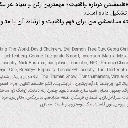
فلسفیدن درباره واقعیت» مهمترین رکن و بنیاد هر م
 تشکیل داده است.
ه سیاه‌مشق من برای فهم واقعیت و ارتباط آن با متا
ting The World
,
David Chalmers
,
Evil Demon
,
Free Guy
,
Georg Chr
Lichtenberg
,
George Fitzgerald Smoot
,
Inception
,
Matrix
,
Meta
ilosophy
,
Nick Bostrom
,
non-player character
,
NPC
,
Patricia Chur
ayer One
,
Reality+
,
Republic
,
Techno-Philosophy
,
The Thirteenth 
Virtual R
,
Transhumanism
,
The Truman Show
,
افلاطون
,
بازیکن شمار
پاترشیا چرچلند
,
پادآرمان‌شهری
,
ترابشریت
,
تکنو-فلسفه
,
تلقین
,
جرج اسمو
رگ
,
جمهور
,
دنیای شبیه‌سازی‌شده
,
دیوید چلمرز
,
رنه دکارت
,
ژوانگ ژو
,
ساخت
غیرقابل‌بازی
,
شیطان فریبکار
,
طبقه سیزدهم
,
ماتریکس
,
متاورس
,
مرد آ
 ترومن
,
نوروفلسفه
,
نیک بوستروم
,
واقعیت مجازی