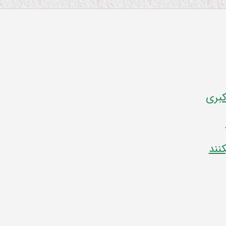
کبری
نند