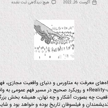
نویسنده
برای
آگوست 26, 2022
هیچ دیدگاهی
ثبت نشده
ع
تاریخ
نوشته
حمله
و
نوشته
دیگر
د
بمیرم
از
بشر…
اه‌های معرفت به متاورس و دنیای واقعیت مجازی، فه
«واقعیت-Reality» و رویکرد صحیح در مسیر فهم عمومی به 
قعیت چه بصورت آشکار و چه نهان، همیشه بخش بزرگی
دیشمندان و فیلسوفان تاریخ بوده و خواهد بود و شاید