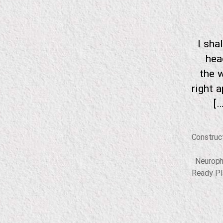
I sha
hea
the w
right 
Construc
Neuroph
Ready Pl