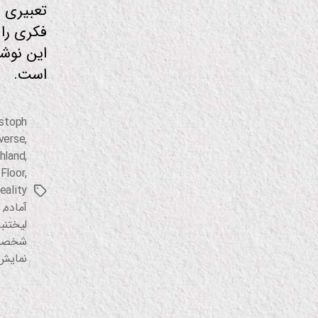
تعبیری «
فکری را
این نوشت
است.
istoph
verse
,
chland
,
Floor
,
eality
برچسب‌ها
آماده
,
لیختنب
شخصیت 
نمایش