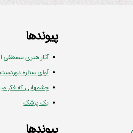
پیوندها
آثار هنری مصطفی ا
آوای ستاره دوردست
چشمهایی که فکر میک
یک پزشک
پیوندها