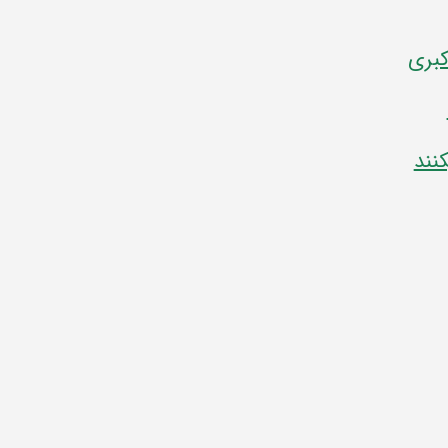
کبری
نند