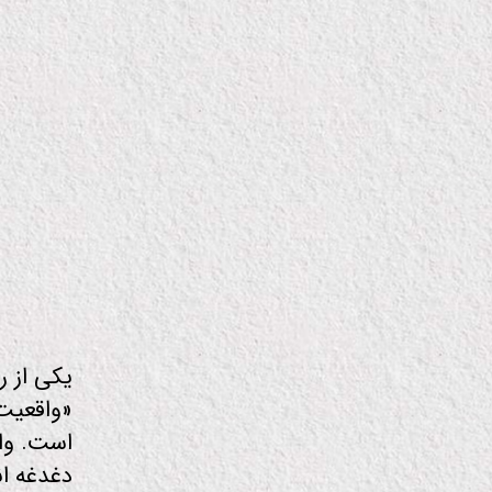
عل
م
و
فن
او
ر
ی
ف
ی
ل
م
یکی از ر
است. وا
دغدغه ان