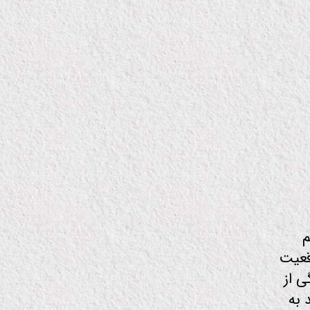
م
واقعیت
 از
 به