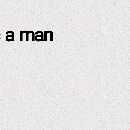
s a man
دسته‌ها
س
ی
ن
م
ا
عل
م
و
فن
او
ر
ی
ف
ی
ل
م