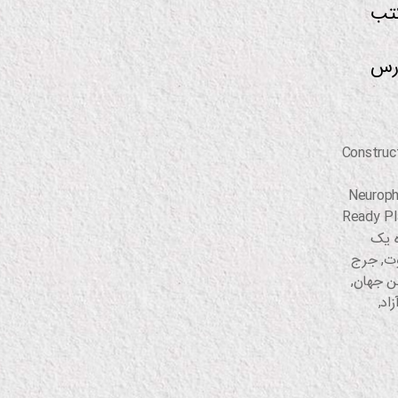
کتب
ورس
Construc
Neuroph
Ready Pl
ه یک
ت
,
جرج
ن جهان
,
زاد
,