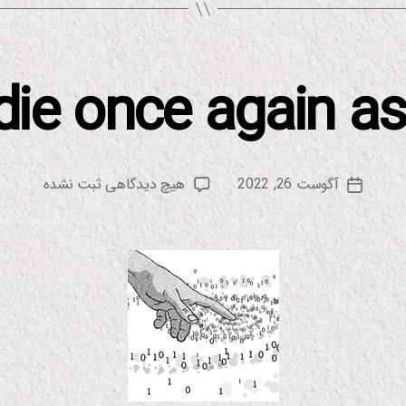
l die once again a
از
م
س
نویسنده
برای
آگوست 26, 2022
هیچ دیدگاهی
ثبت نشده
ع
تاریخ
نوشته
I
و
نوشته
shall
د
die
once
again
as
a
man