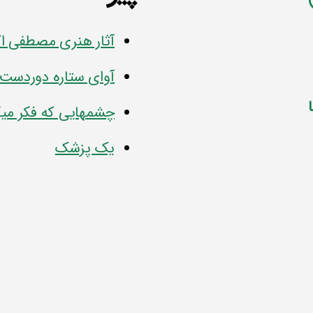
آثار هنری مصطفی ا
آوای ستاره دوردست
چشمهایی که فکر میک
یک پزشک