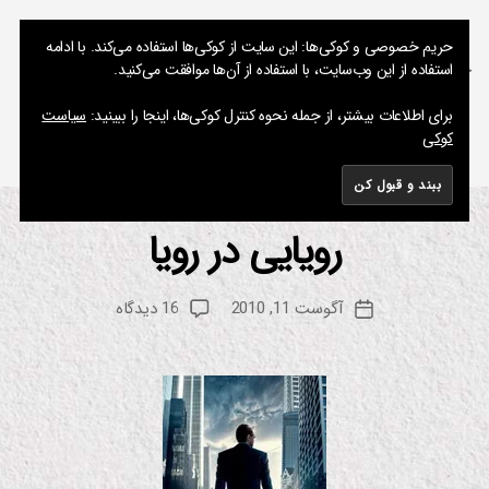
نوشته های پراکنده یک مسعود
حریم خصوصی و کوکی‌ها: این سایت از کوکی‌ها استفاده می‌کند. با ادامه
استفاده از این وب‌سایت، با استفاده از آن‌ها موافقت می‌کنید.
جستجو
فهرست
برای اطلاعات بیشتر، از جمله نحوه کنترل کوکی‌ها، اینجا را ببینید:
سیاست
کوکی
برچسب:
Paprika
رویایی در رویا
از
دسته‌ها
س
ین
م
م
س
ا
نویسنده
برای
آگوست 11, 2010
16 دیدگاه
ع
تاریخ
ف
نوشته
رویایی
و
نوشته
ی
در
د
ل
م
رویا
م
و
س
ی
ق