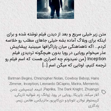
ی
متن زیر خیلی سریع و بعد از دیدن فیلم نوشته شده و برای
اینکه برای وبلاگ آماده بشه خیلی جاهای مطلب رو خلاصه
کردم… اگه ناهماهنگی میان پاراگرافها میبینید پیشاپیش
عذر میخوام رویایی در رویا بدون هیچگونه تردیدی فیلم
Inception (من نمیدونم چه اصراری هست که اسم فیلم رو
ترجمه کنیم، اونایی که میگن اسم […]
Batman Begins
,
Christopher Nolan
,
Cowboy Bebop
,
Hans
Zimmer
,
Inception
,
Leonardo DiCaprio
,
Matrix
,
Memento
,
Zhuangzi
,
The Dark Knight
,
Paprika
,
انیمه
,
اینسپشن
,
بتمن
برچسب‌ها
آغاز میکند
,
پاپریکا
,
رویایی در رویا
,
ژوانگ زِه
,
شوالیه تاریکی
,
کریستوفر نولان
,
لئوناردو دی‌کاپریو
,
ماتریکس
,
هانس زیمر
,
یادگاری