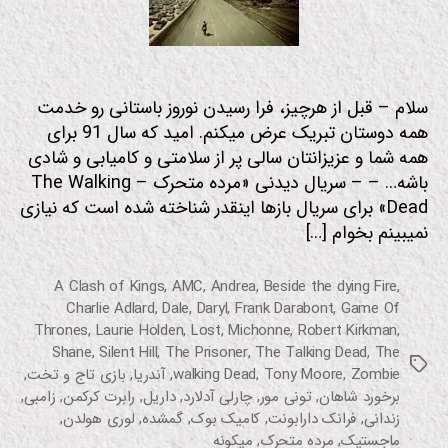
سلام – قبل از هرچیز، فرا رسیدن نوروز باستانی رو خدمت
همه دوستان تبریک عرض میکنم. امید که سال 91 برای
همه شما و عزیزانتان سالی پر از سلامتی و کامیابی و شادی
باشه… – – سریال دیدنی «مرده متحرک – The Walking
Dead» برای سریال بازها اینقدر شناخته شده است که نیازی
نمیبینم بخوام […]
A Clash of Kings
,
AMC
,
Andrea
,
Beside the dying Fire
,
Charlie Adlard
,
Dale
,
Daryl
,
Frank Darabont
,
Game Of
Thrones
,
Laurie Holden
,
Lost
,
Michonne
,
Robert Kirkman
,
Shane
,
Silent Hill
,
The Prisoner
,
The Talking Dead
,
The
برچسب‌ها
Zombie
,
Tony Moore
,
walking Dead
,
آندریا
,
بازی تاج و تخت
,
برخورد شاهان
,
تونی مور
,
چارلی آدلارد
,
داریل
,
رابرت کرکمن
,
زامبی
,
زندانی
,
فرانک دارابونت
,
کامیک بوک
,
گمشده
,
لوری هولدن
,
ماجستیک
,
مرده متحرک
,
میکونه