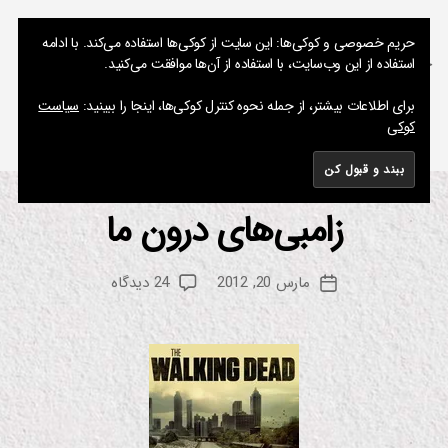
نوشته های پراکنده یک مسعود
حریم خصوصی و کوکی‌ها: این سایت از کوکی‌ها استفاده می‌کند. با ادامه
استفاده از این وب‌سایت، با استفاده از آن‌ها موافقت می‌کنید.
جستجو
فهرست
برای اطلاعات بیشتر، از جمله نحوه کنترل کوکی‌ها، اینجا را ببینید:
سیاست
کوکی
برچسب:
Robert Kirkman
زامبی‌های درون ما
از
دسته‌ها
س
ر
م
یا
س
ل
نویسنده
برای
مارس 20, 2012
24 دیدگاه
ع
تاریخ
نوشته
زامبی‌های
و
نوشته
درون
د
ما