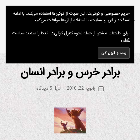
نوشته های پراکنده یک مسعود
حریم خصوصی و کوکی‌ها: این سایت از کوکی‌ها استفاده می‌کند. با ادامه
استفاده از این وب‌سایت، با استفاده از آن‌ها موافقت می‌کنید.
جستجو
فهرست
برای اطلاعات بیشتر، از جمله نحوه کنترل کوکی‌ها، اینجا را ببینید:
سیاست
کوکی
برچسب:
Tarzan
برادر خرس و برادر انسان
از
دسته‌ها
ان
ی
م
م
س
ی
نویسنده
برای
ژانویه 22, 2010
5 دیدگاه
ع
تاریخ
ش
نوشته
برادر
ن
و
نوشته
خرس
د
و
برادر
انسان