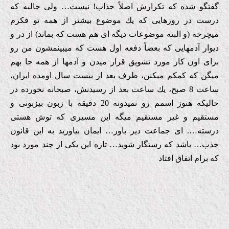
گفتگو شده كه تكرارش اصلاً جذاب! نیست… ولی جالبه كه
درست در روزهایی كه یك موضوع بیشتر از همه تو فكرم
میچرخه (و البته موضوعات دیگه ای هم هست كه بماند) از در و
دیوار آدمهایی كه بعضاً دفعه اول هست كه میبینمشون من رو
برای اون كار مورد تشویق قرار میدن و آدمها از همه جا بهم
میگن كه كمكم میكنن، طرف بعد از بیست سال اومده ایران،
ساعت 8 صبح، یك ساعت بعد از رسیدنش، صبحانه نخورده در
حالیكه هنوز اسمم رو نمیدونه 20 دقیقه با زبون بیزبونی و
مستقیم و غیر مستقیم میگه این مسیری كه توش هستی
درسته…. ای جماعت دیر باور… ایمان بیاورید به این قانون
جذب…
باشد كه رستگار شوید… تازه این یكی از چند مورد بود
كه برام اتفاق افتاد