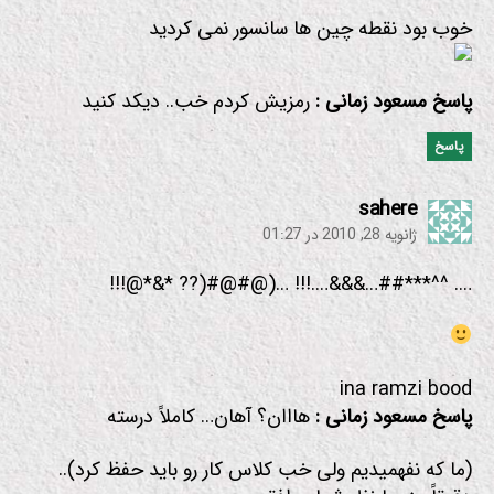
خوب بود نقطه چین ها سانسور نمی کردید
پاسخ مسعود زمانی :
رمزیش كردم خب.. دیكد كنید
پاسخ
:
sahere
ژانویه 28, 2010 در 01:27
…. ^^***##…&&&….!!! …(@#@#(?? *&*@!!!
ina ramzi bood
پاسخ مسعود زمانی :
هااان؟ آهان… كاملاً درسته
(ما كه نفهمیدیم ولی خب كلاس كار رو باید حفظ كرد)..