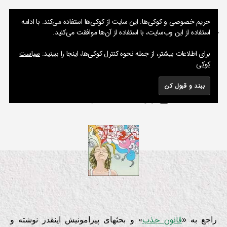
نوشته های پراکنده یک مسعود
حریم خصوصی و کوکی‌ها: این سایت از کوکی‌ها استفاده می‌کند. با ادامه
استفاده از این وب‌سایت، با استفاده از آن‌ها موافقت می‌کنید.
جستجو
فهرست
برای اطلاعات بیشتر، از جمله نحوه کنترل کوکی‌ها، اینجا را ببینید:
سیاست
کوکی
قانون جذب و قانون بزم!!!
از
دسته‌ها
نک
ا
م
ت
س
جا
نویسنده
برای
ژانویه 27, 2010
2 دیدگاه
ع
تاریخ
ل
نوشته
قانون
ب
و
نوشته
جذب
د
و
قانون
بزم!!!
قانون جذب
راجع به «
» و بحثهای پیرامونیش اینقدر نوشته و