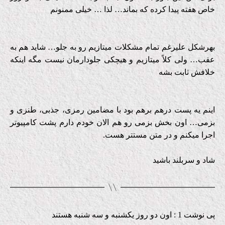
خاص هفته پیدا كرده كه بماند… لذا … خیلی ممنونم
بهرشكل علیرغم تمام مشكلات میتازیم رو به جلو… شاید هم به
عقب… ولی كلاً میتازیم و هیچكی جلودارمان نیست مگه اینكه
خلافش ثابت بشه
اینم یه پست درهم برهم بود با مضامین رمزی، جذبی، طنزی و
بزمی… اون بخش بزمی رو هم الان خودم دارم پشت كامپیوتر
اجرا میكنم و در متن مستتر هست.
شاد و سربلند باشید
پی نوشت 1 : اون دو روز یكشنبه و سه شنبه هستند