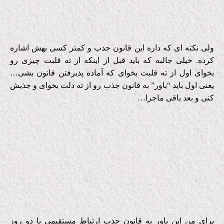
ولی نكته ای كه داره این قانون جذب و كمتر كسی بهش اشاره
كرده. خیلی جالبه كه باید قبل از اینكه از ته قلبت چیزی رو
بخوای اول از ته قلبت بخوای كه آماده پذیرفتن قانون بشی…
یعنی اول باید “باور” به قانون جذب رو از ته دلت بخوای و جذبش
كنی و بعد باقی ماجرا…
برای من این باور به قانون جذب ارتباط مستقیمی با دو روز