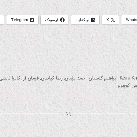
What
X
لینکداین
فیسبوک
Telegram
Keira Kn
,
ابراهیم گلستان
,
احمد پژمان
,
رضا کیانیان
,
فرمان آرا
,
کایرا نایتلی
س کوچولو