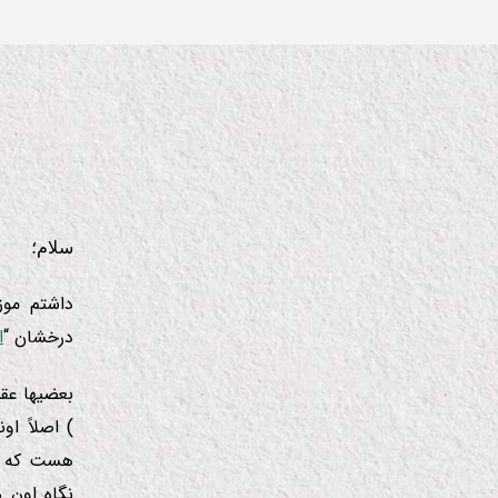
جا
ل
ب
سلام؛
داشتم موز
درخشان “
ا
بعضیها عقی
) اصلاً ا
هست كه در
نگاه اون 