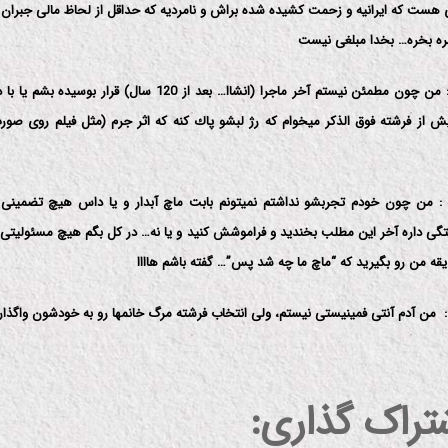
 هست كه ایرانیه و زحمت كشیده شده براش و نامردیه كه حداقل از لحاظ مالی جبران
ره بخره… بخدا مبلغی نیست
پی نوشت 3: من چون مطمئن نیستم آخر ماجرا (انشاا… بعد از 120 سال) قرار
یش از فرشته فوق الذكر میخوام كه رژ لبشو پاك كنه كه اثر جرم (مثل فیلم روی ص
پی نوشت 4 : من چون خودم تجربشو نداشتم نمیتونم بابت ماچ آبدار و یا داس هیچ تضمینی ب
ی داره آخر این مطلب بخندید و فراموشش كنید و یا نه… در كل بگم هیچ مسئولیتی 
ً یقه من رو بگیرید كه “ماچ ما چه شد پس”… گفته باشم هاااا
شتراک گذاری: