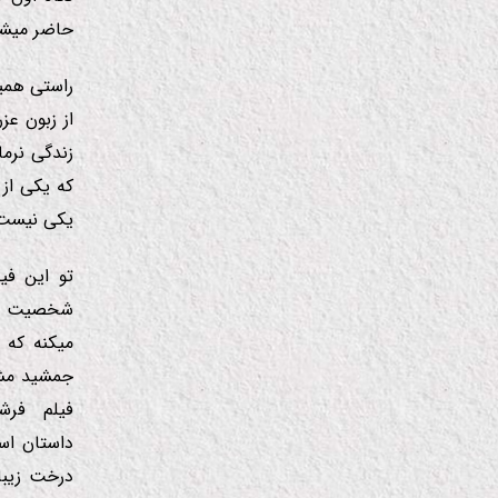
حاضر میش
راستی همین
از زبون ع
زندگی نرما
كه یكی از
یكی نیست ب
تو این فی
شخصیت ای
میكنه كه
جمشید مشا
فیلم فرشت
داستان اس
درخت زیبا