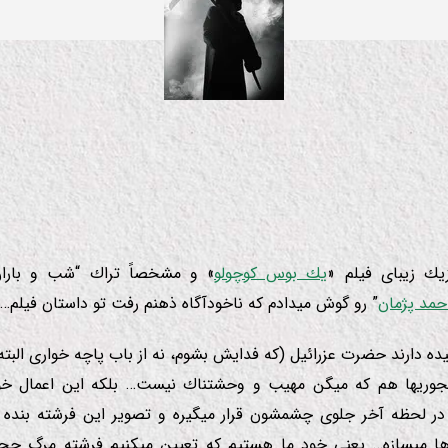
یك زیبای فیلم «
یك بوس كوچولو
» و مشخصاً تراك “شب و بارا
حمد پژمان
” رو گوش میدادم كه ناخودآگاه ذهنم رفت تو داستان فیلم…
ده دارند حضرت عزرائیل (كه فدایش بشوم، نه از باب پاچه خواری البته
ونجوریها هم كه میگن مهیب و وحشتناك نیست… بلكه این اعمال خود
 لحظه آخر جلوی چشمشون قرار میگیره و تصویر این فرشته بنده خ
ها میسازه… یعنی خود ما هستیم كه تعیین میكنیم فرشته مرگ چجو