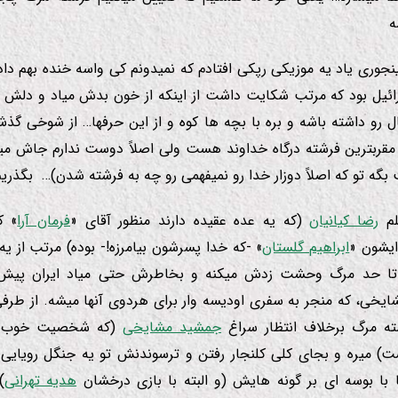
ه
جوری یاد یه موزیكی رپكی افتادم كه نمیدونم كی واسه خنده بهم داد
زرائیل بود كه مرتب شكایت داشت از اینكه از خون بدش میاد و دلش م
ل رو داشته باشه و بره با بچه ها كوه و از این حرفها… از شوخی گذ
 مقربترین فرشته درگاه خداوند هست ولی اصلاً دوست ندارم جاش میب
گه تو كه اصلاً دوزار خدا رو نمیفهمی رو چه به فرشته شدن)… بگذری
لم
رضا كیانیان
(كه یه عده عقیده دارند منظور آقای «
فرمان آرا
» ك
شون «
ابراهیم گلستان
» -که خدا پسرشون بیامرزه!- بوده) مرتب از یه 
 تا حد مرگ وحشت زدش میكنه و بخاطرش حتی میاد ایران پی
یخی، كه منجر به سفری اودیسه وار برای هردوی آنها میشه. از طرفی 
ه مرگ برخلاف انتظار سراغ
جمشید مشایخی
(كه شخصیت خوب و
ت) میره و بجای كلی كلنجار رفتن و ترسوندنش تو یه جنگل رویایی 
 با بوسه ای بر گونه هایش (و البته با بازی درخشان
هدیه تهرانی
)