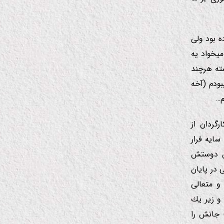
ه بود ولی
یخواد یه
شته هرچند
ودم (آخه
م…
ارگردان از
سایه فرار
ش دوستش
در پایان
 متعالی
و زیر یك
 جانش را