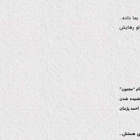
ما داده…
ولو رهایش
 نام “مجنون”
 شنیده شدن
احمد پژمان
 خودی هستش…