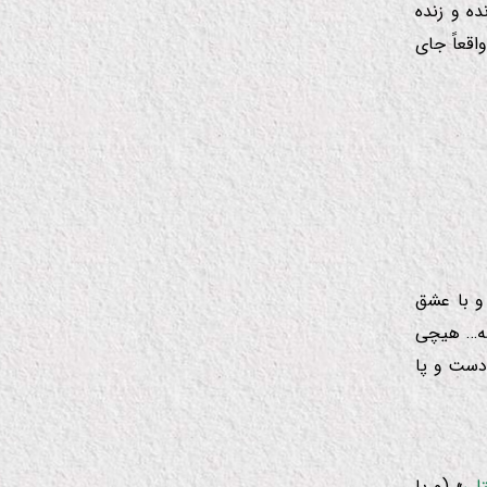
ه و زنده
اقعاً جای
و با عشق
سه… هیچی
 دست و پا
تلی
» (و یا