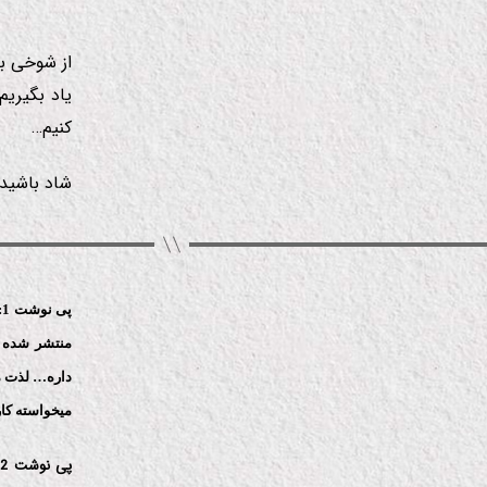
از شوخی ب
یاد بگیریم
كنیم…
شاد باشید
پ
منتشر شده ك
داره… لذت م
میخواسته كار
پ