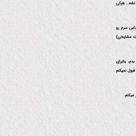
 نشه… هركی
 بوسیده بشم یا با داس سرم رو
ورت مشایخی)
دم، بنابرای
قبول نمیكنم
.