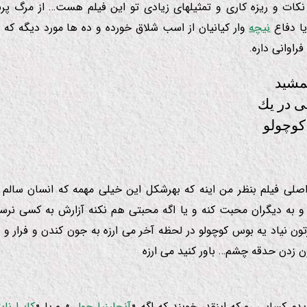
نكات و ریزه كاری و تمثیلهای زیادی تو این فیلم هست… از مرگ پرند
ا دفاع
نیچه
وار كیانیان از اسب شلاق خورده و ده ها مورد دیگه كه و
اوانی داره.
اصلی فیلم بنظر من اینه كه بهرشكل این خیلی مهمه كه انسان سالم 
 و به دیگران محبت كنه و یا اگه محبتی هم نكنه آزارش به كسی نر
ن نیاد یه بوس كوچولو در لحظه آخر می ارزه به جون كندن و فرار و
ن زدن حدقه چشم… باور كنید می ارزه
یدم كسایی رو كه اینقدر خوبند كه اگه «
آنجلینیا جولی
» و یا «
كایرا نای