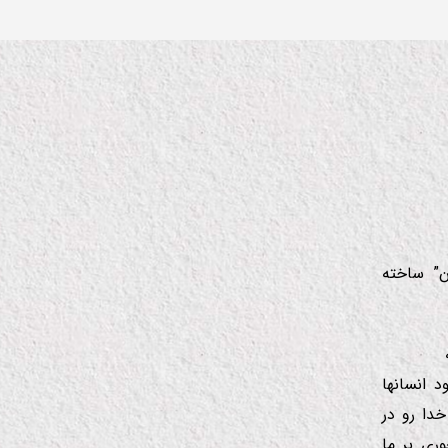
ن” ساخته
 انسانها
دا رو در
ری بر ما