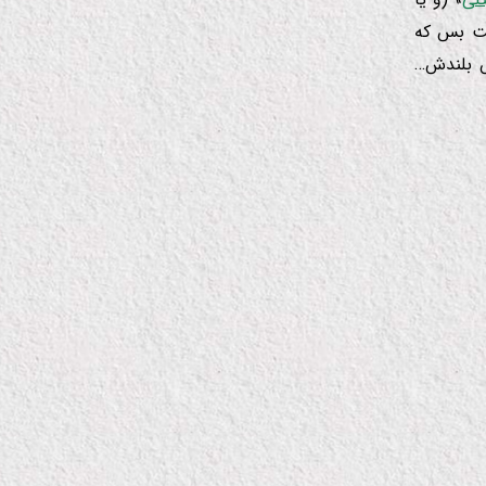
ست بس كه
س بلندش…