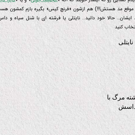
موقع مد هستش!!!) هم ازشون «فرنچ كیس» بگیره بازم كمشون ه
ایشان… حالا خود دانید… نایتلی یا فرشته ای با شنل سیاه و دا
تخاب كنید