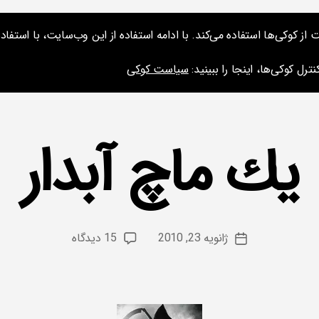
کوکی‌ها استفاده می‌کند. با ادامه استفاده از این وب‌سایت، با استفاده 
ارائه‌ها و نشس
ترل کوکی‌ها، اینجا را ببینید:
سیاست کوکی
یك ماچ آبدار
از
م
س
نویسنده
برای
ژانویه 23, 2010
15 دیدگاه
ع
تاریخ
نوشته
یك
و
نوشته
ماچ
د
آبدار