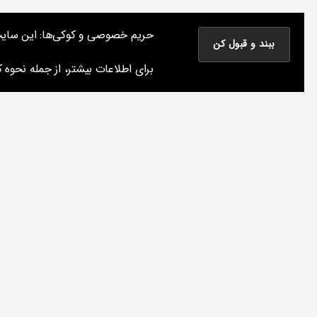
نوشته های پراکنده یک مسعود
حریم خصوصی و کوکی‌ها: این سایت از 
نوشته‌های من درباره سینما، موسیقی و کتاب و چیزهای دیگر
برای اطلاعات بیشتر، از جمله نحوه کن
دسته‌ها
ف
ی
ل
م
م
و
س
ی
ق
ی
نک
ا
ت