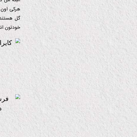
هركی اون 
گل هستند 
خودتون ان