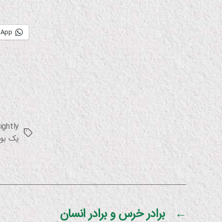
sApp
ightly
برچسب‌ها
یک بو
←
برادر خرس و برادر انسان