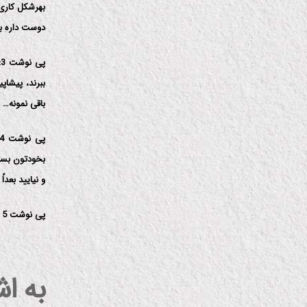
بهرشكل كاری
دوست داره ب
ببرند، پیشاپ
باقی نمونه…
بخودتون بستگ
و نیایید بعدا
پی نوشت 5 : من آدم آنتی فمینیستی نیستم، ولی انتخاب فرشته مرگ خانمها رو به خودشون واگذار میكنم
به ا