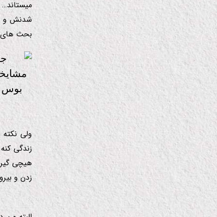
میستاند… 
شدنش و ی
بحث های فر
ولی نكته 
زندگی كنه
هیچی گیرتو
زدن و بیرو
البته من د