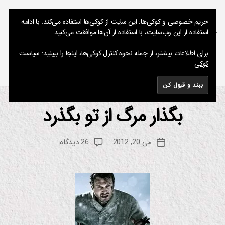
نوشته های پراکنده یک مسعود
حریم خصوصی و کوکی‌ها: این سایت از کوکی‌ها استفاده می‌کند. با ادامه
استفاده از این وب‌سایت، با استفاده از آن‌ها موافقت می‌کنید.
جستجو
فهرست
برای اطلاعات بیشتر، از جمله نحوه کنترل کوکی‌ها، اینجا را ببینید:
سیاست
کوکی
برچسب:
خلقت هوشمندانه
بگذار مرگ از تو بگذرد
از
دسته‌ها
س
ین
م
م
س
ا
نویسنده
برای
می 20, 2012
26 دیدگاه
ع
تاریخ
ف
نوشته
بگذار
و
نوشته
ی
مرگ
د
ل
م
از
م
تو
و
بگذرد
س
ی
ق