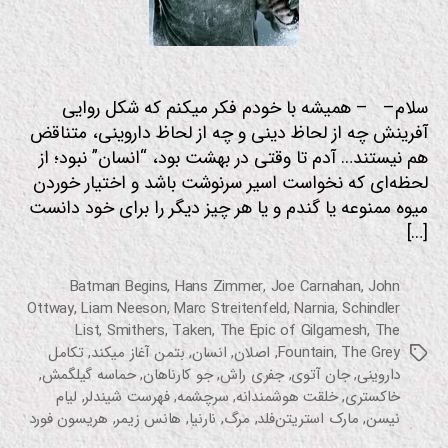
ی
سلام– – همیشه با خودم فکر میکنم که شکل روایی
آفرینش چه از لحاظ دینی و چه از لحاظ داروینی، متناقض
هم نیستند… آدم تا وقتی در بهشت بود، “انسان” نبود؛ از
لحظه‌ای که نخواست اسیر سرنوشت باشد و اختیار خوردن
میوه ممنوعه یا گندم و یا هر چیز دیگر را برای خود دانست
[…]
Batman Begins
,
Hans Zimmer
,
Joe Carnahan
,
John
Ottway
,
Liam Neeson
,
Marc Streitenfeld
,
Narnia
,
Schindler
List
,
Smithers
,
Taken
,
The Epic of Gilgamesh
,
The
The Grey
,
Fountain
,
اصلان
,
انسان
,
بتمن آغاز میکند
,
تکامل
برچسب‌ها
داروینی
,
جان آتوی
,
جفری راش
,
جو کارناهان
,
حماسه گیلگمش
,
خاکستری
,
خلقت هوشمندانه
,
سرچشمه
,
فهرست شیندلر
,
لیام
نیسن
,
مارک استریتن‌فلد
,
مرگ
,
نارنیا
,
هانس زیمر
,
هریسون فورد