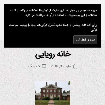
نوشته های پراکنده یک مسعود
حریم خصوصی و کوکی‌ها: این سایت از کوکی‌ها استفاده می‌کند. با ادامه
استفاده از این وب‌سایت، با استفاده از آن‌ها موافقت می‌کنید.
جستجو
فهرست
برای اطلاعات بیشتر، از جمله نحوه کنترل کوکی‌ها، اینجا را ببینید:
سیاست
کوکی
برچسب:
راز
خانه رویایی
از
دسته‌ها
نک
ا
م
ت
س
جا
نویسنده
برای
مارس 9, 2010
5 دیدگاه
ع
تاریخ
ل
نوشته
خانه
ب
و
نوشته
رویایی
د