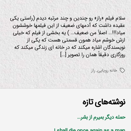
سلام فیلم «راز» رو چندین و چند مرتبه دیدم (راستی یكی
عقیده داشت كه آدمهای ضعیف از این فیلمها خوششون
میاد!!!… اصلاً من ضعیف… ) یه بخشی از فیلم كه خیلی
ازش خوشم میاد همون قسمتی هست كه یكی از
نویسندگان اشاره میكند كه در خانه ای زندگی میكند كه
روزگاری دقیقاً همان را تصویر […]
خانه رویایی
,
راز
برچسب‌ها
نوشته‌های تازه
حمله دیگر بمیرم از بشر…