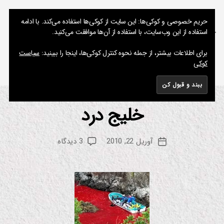
نوشته های پراکنده یک مسعود
حریم خصوصی و کوکی‌ها: این سایت از کوکی‌ها استفاده می‌کند. با ادامه
استفاده از این وب‌سایت، با استفاده از آن‌ها موافقت می‌کنید.
جستجو
فهرست
برای اطلاعات بیشتر، از جمله نحوه کنترل کوکی‌ها، اینجا را ببینید:
سیاست
کوکی
برچسب:
ریک اُ بری
خلیج درد
از
دسته‌ها
م
س
م
تن
س
د
نویسنده
برای
آوریل 22, 2010
3 دیدگاه
ع
تاریخ
نک
نوشته
خلیج
و
نوشته
ا
درد
د
ت
جا
ل
ب