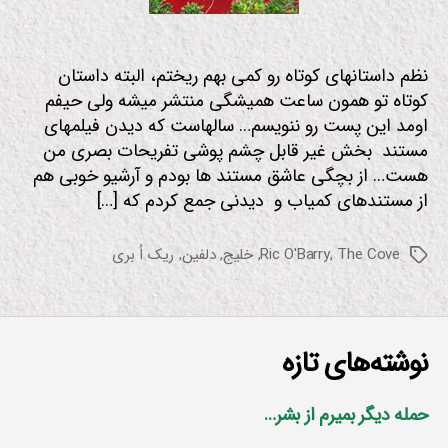
نظم داستانهای کوتاه رو کمی بهم ریختم، البته داستان
کوتاه تو همون ساعت همیشگی منتشر میشه ولی حیفم
اومد این پست رو ننویسم… سالهاست که دیدن فیلمهای
مستند بخش غیر قابل چشم پوشی تفریحات بصری من
هست… از بچگی عاشق مستند ها بودم و آرشیو خوبی هم
از مستندهای کمیاب و دیدنی جمع کردم که […]
The Cove
,
Ric O'Barry
,
خلیج
,
دلفین
,
ریک اُ بری
برچسب‌ها
نوشته‌های تازه
حمله دیگر بمیرم از بشر…