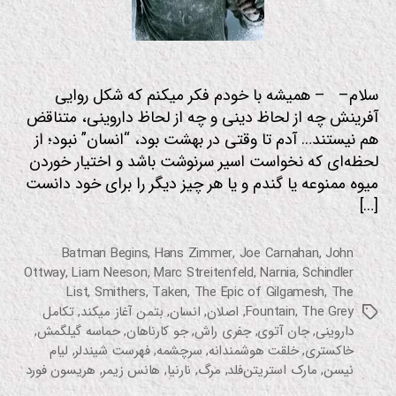
ی
سلام– – همیشه با خودم فکر میکنم که شکل روایی
آفرینش چه از لحاظ دینی و چه از لحاظ داروینی، متناقض
هم نیستند… آدم تا وقتی در بهشت بود، “انسان” نبود؛ از
لحظه‌ای که نخواست اسیر سرنوشت باشد و اختیار خوردن
میوه ممنوعه یا گندم و یا هر چیز دیگر را برای خود دانست
[…]
Batman Begins
,
Hans Zimmer
,
Joe Carnahan
,
John
Ottway
,
Liam Neeson
,
Marc Streitenfeld
,
Narnia
,
Schindler
List
,
Smithers
,
Taken
,
The Epic of Gilgamesh
,
The
The Grey
,
Fountain
,
اصلان
,
انسان
,
بتمن آغاز میکند
,
تکامل
برچسب‌ها
داروینی
,
جان آتوی
,
جفری راش
,
جو کارناهان
,
حماسه گیلگمش
,
خاکستری
,
خلقت هوشمندانه
,
سرچشمه
,
فهرست شیندلر
,
لیام
نیسن
,
مارک استریتن‌فلد
,
مرگ
,
نارنیا
,
هانس زیمر
,
هریسون فورد