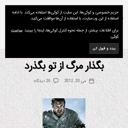
نوشته های پراکنده یک مسعود
حریم خصوصی و کوکی‌ها: این سایت از کوکی‌ها استفاده می‌کند. با ادامه
استفاده از این وب‌سایت، با استفاده از آن‌ها موافقت می‌کنید.
جستجو
فهرست
برای اطلاعات بیشتر، از جمله نحوه کنترل کوکی‌ها، اینجا را ببینید:
سیاست
کوکی
برچسب:
سرچشمه
بگذار مرگ از تو بگذرد
از
دسته‌ها
س
ین
م
م
س
ا
نویسنده
برای
می 20, 2012
26 دیدگاه
ع
تاریخ
ف
نوشته
بگذار
و
نوشته
ی
مرگ
د
ل
م
از
م
تو
و
بگذرد
س
ی
ق