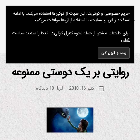
نوشته های پراکنده یک مسعود
حریم خصوصی و کوکی‌ها: این سایت از کوکی‌ها استفاده می‌کند. با ادامه
استفاده از این وب‌سایت، با استفاده از آن‌ها موافقت می‌کنید.
جستجو
فهرست
برای اطلاعات بیشتر، از جمله نحوه کنترل کوکی‌ها، اینجا را ببینید:
سیاست
کوکی
برچسب:
چگونه اژدهای خود را تعلیم دهیم
روایتی بر یک دوستی ممنوعه
از
دسته‌ها
ترا
نه
م
زیر
س
نوی
نویسنده
برای
اکتبر 16, 2010
18 دیدگاه
ع
تاریخ
س
نوشته
روایتی
دار
و
نوشته
بر
د
س
ین
یک
م
دوستی
ا
ممنوعه
م
و
س