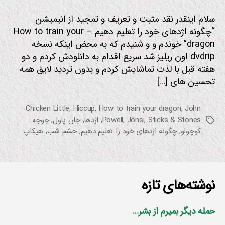
ی
ق
سلام اینقدر نقد مثبت و تعریف و تمجید از انیمیشن
ی
“چگونه اژدهای خود را تعلیم دهیم – How to train your
dragon” خوندم و و شنیدم که به محض اینکه نسخه
dvdrip اون ریلیز شد سریع اقدام به دانلودش کردم و دو
هفته قبل با لذت تماشایش کردم و بدون تردید لایق همه
تحسین های […]
Chicken Little
,
Hiccup
,
How to train your dragon
,
John
Sticks & Stones
,
Jónsi
,
Powell
,
اژدها
,
جان پاول
,
جوجه
برچسب‌ها
کوچولو
,
چگونه اژدهای خود را تعلیم دهیم
,
خشم شب
,
هیکاپ
نوشته‌های تازه
حمله دیگر بمیرم از بشر…