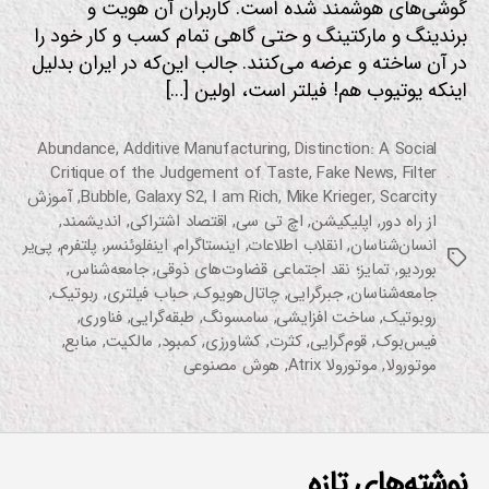
گوشی‌های هوشمند شده است. کاربران آن هویت و
برندینگ و مارکتینگ و حتی گاهی تمام کسب و کار خود را
در آن ساخته و عرضه می‌کنند. جالب این‌که در ایران بدلیل
اینکه یوتیوب هم! فیلتر است، اولین […]
Abundance
,
Additive Manufacturing
,
Distinction: A Social
Critique of the Judgement of Taste
,
Fake News
,
Filter
Scarcity
,
Mike Krieger
,
I am Rich
,
Galaxy S2
,
Bubble
,
آموزش
از راه دور
,
اپلیکیشن
,
اچ تی سی
,
اقتصاد اشتراکی
,
اندیشمند
,
انسان‌شناسان
,
انقلاب اطلاعات
,
اینستاگرام
,
اینفلوئنسر
,
پلتفرم
,
پی‌یر
برچسب‌ها
بوردیو
,
تمایز؛ نقد اجتماعی قضاوت‌های ذوقی
,
جامعه‌شناس
,
جامعه‌شناسان
,
جبرگرایی
,
چاتال‌هویوک
,
حباب فیلتری
,
ربوتیک
,
روبوتیک
,
ساخت افزایشی
,
سامسونگ
,
طبقه‌گرایی
,
فناوری
,
فیس‌بوک
,
قوم‌گرایی
,
کثرت
,
کشاورزی
,
کمبود
,
مالکیت
,
منابع
,
موتورولا
,
موتورولا Atrix
,
هوش مصنوعی
نوشته‌های تازه