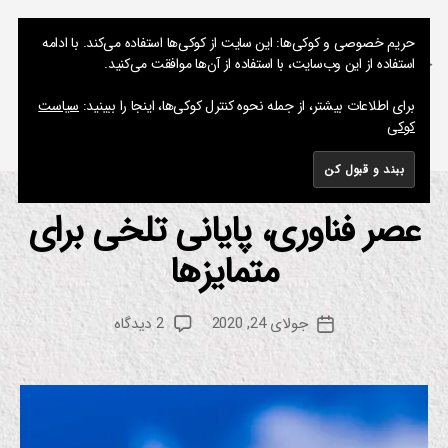
نوشته های پراکنده یک مسعود
حریم خصوصی و کوکی‌ها: این سایت از کوکی‌ها استفاده می‌کند. با ادامه
استفاده از این وب‌سایت، با استفاده از آن‌ها موافقت می‌کنید.
جستجو
فهرست
برای اطلاعات بیشتر، از جمله نحوه کنترل کوکی‌ها، اینجا را ببینید:
سیاست
کوکی
برچسب:
کثرت
عصر فناوری، پایانی تلخی برای
دسته‌ها
ع
ل
م
متمایز‌ها
از
و
م
فن
س
او
نویسنده
ر
برای
جولای 24, 2020
2 دیدگاه
ع
تاریخ
نوشته
ی
عصر
و
نوشته
فناوری،
د
پایانی
تلخی
برای