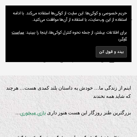
نوشته های پراکنده یک مسعود
حریم خصوصی و کوکی‌ها: این سایت از کوکی‌ها استفاده می‌کند. با ادامه
استفاده از این وب‌سایت، با استفاده از آن‌ها موافقت می‌کنید.
جستجو
فهرست
برای اطلاعات بیشتر، از جمله نحوه کنترل کوکی‌ها، اینجا را ببینید:
سیاست
کوکی
زندگی من
از
دسته‌ها
نک
ا
م
ت
س
جا
نویسنده
برای
می 15, 2010
هیچ دیدگاهی
ثبت نشده
ع
تاریخ
ل
نوشته
زندگی
ب
و
نوشته
من
د
اینم از زندگی ما… خودش یه داستان بلند کمدی هست… هرچند
که شاید همه نخندند
بازی میخوری
بزرگترین طنز روزگار این هست هنوز داری
…