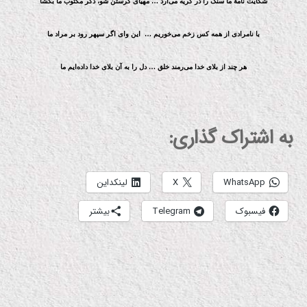
شکایت نامهٔ ما سنگ را در گریه می‌آرد … مهیای گرستن شو، دگر مکتوب ما بگشا
با نامرادی از همه کس زخم می‌خوریم … این وای اگر سپهر رود بر مراد ما
هر چند از بلای خدا می‌رمند خلق … دل را به آن بلای خدا داده‌ایم ما
به اشتراک گذاری:
WhatsApp
X
لینکداین
فیسبوک
Telegram
بیشتر