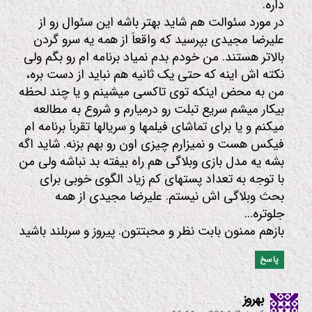
داره.
در مورد سئوالت هم شاید بهتر باشه این سئوال رو از
علیرضا مجیدی بپرسید که واقعاَ از همه یه سرو گردن
بالاتر هستند. من خودم بدم نمیاد برنامه ام رو بگم ولی
نکته اش اینه که حتی یک ثانیه هم نباید از دست بره،
من به محض اینکه توی تاکسی میشینم و یا چند لحظه
بیکار میشم سریع تبلت رو درمیارم و شروع به مطالعه
میکنم و یا برای تماشای فیلمها و سریالها تقرباَ برنامه ام
فیکس هست و نمیزارم چیزی اون رو بهم بزنه. شاید اگه
بشه یه مدل بازی وبلاگی هم راه بیفته بد نباشه ولی من
با توجه به تعداد پستهای کم زیاد الگوی خوبی برای
بحث وبلاگی اش نیستم. علیرضا مجیدی از همه
جلوتره…
بازهم ممنون بابت نظر و محبتتون. پیروز و سربلند باشید
پاسخ
:
بهروز