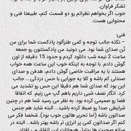
تشکر فراوان.
خوب اگر بخواهم نظراتم رو دو قسمت کنم، طبیعتا فنی و
محتوایی هست.
فنی:
– نکته جالب توجه و کمی طنزآلود پادکست شما برای من
تُن صدای شما بود. می دونید من پادکستتون رو جمعه
ساعت 2 نیمه شب دانلود کردم و حدود 15 دقیقه از اون
گوش دادم. با توجه به اینکه خوب این ساعت همه خواب
هستند با یه مراقبت خاصی گوش دادم، هدفن و صدای
صندلی کم باشه و کلا یه جورایی با حس دزدکی…. جالب
این بود که صدای شما هم دقیقا این حس رو تشدید می
کرد. انگار نصف شبی داریم باهم گپ می زنیم. که اتفاقا
فضا رو صمیمی کرده بود. به نظر می رسید شما هم در چنین
شرایطی صدا رو ضبط کرده باشید… البته شاید هم جنس
صداتون باشه (اما تحریر هاتون خوب بود). شخصا فکر می
کنم اگر صداتون کمی پر انرژی تر باشه بهتر باشه… البته در
میانه صحبت ها بدلیل هیجانات این اتفاق می افتاد.