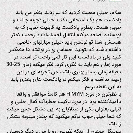
سلام، خیلی محبت کردید که سر زدید. بنظر من باید
پادکست هم یک امتحانی بکنید خیلی تجربه جالب و
خوبی هست. بنظرم پادکست یه قابلیت خوبی که به
نویسنده اضافه میکنه انتقال احساسات با زحمت کمتر
هستش. شما تو نوشتن باید خیلی مهارتهای خاصی
داشته باشید که بتونید احساس رو در نوشته ها منعکس
کنید ولی در پادکست این کار کمی راحت تر است. در
مورد زمان هم باید یه فکری کرد، فکر میکنم زمان 25-30
دقیقه زمان بسیار بهتری باشد، من تجربه ای در این
زمینه نداشتم و فکر میکنم در پادکست های بعدی باید
به این نقطه برسم.
با نظرتون در مورد HIMYM هم کاملاَ موافقم و واقعا
ناامیدکننده بود. در مورد ترکیب خطرناک کمال طلبی و
تنبلی بعنوان یکی از مبتلایان به این مشکل حس میکنم
که شما خیلی خوب درکم میکنید که چقدر میتونه مشکل
زا باشد.
بهرشکل ممنون از اینکه نظرتون رو با من و دیگر دوستان