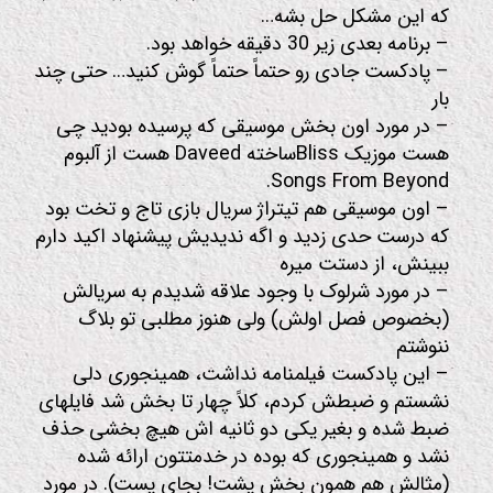
که این مشکل حل بشه…
– برنامه بعدی زیر 30 دقیقه خواهد بود.
– پادکست جادی رو حتماً حتماً گوش کنید… حتی چند
بار
– در مورد اون بخش موسیقی که پرسیده بودید چی
هست موزیک Blissساخته Daveed هست از آلبوم
Songs From Beyond.
– اون موسیقی هم تیتراژ سریال بازی تاج و تخت بود
که درست حدی زدید و اگه ندیدیش پیشنهاد اکید دارم
ببینش، از دستت میره
– در مورد شرلوک با وجود علاقه شدیدم به سریالش
(بخصوص فصل اولش) ولی هنوز مطلبی تو بلاگ
ننوشتم
– این پادکست فیلمنامه نداشت، همینجوری دلی
نشستم و ضبطش کردم، کلاً چهار تا بخش شد فایلهای
ضبط شده و بغیر یکی دو ثانیه اش هیچ بخشی حذف
نشد و همینجوری که بوده در خدمتتون ارائه شده
(مثالش هم همون بخش پشت! بجای پست). در مورد