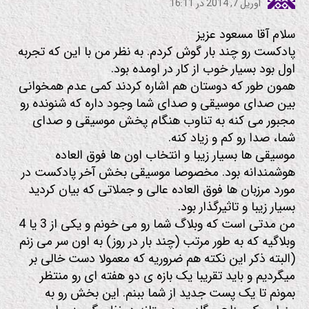
آوریل 7, 2014 در 16:11
سلام آقا مسعود عزیز
پادکست رو چند بار گوش کردم. به نظر من با این که تجربه
اول بود بسیار خوب از کار در اومده بود.
همون طور که دوستان هم اشاره کردند کمی عدم همخوانی
بین صدای موسیقی و صدای شما وجود داره که شنونده رو
مجبور می کنه به تناوب هنگام پخش موسیقی و صدای
شما، صدا رو کم و زیاد کنه.
موسیقی ها بسیار زیبا و انتخاب اون ها فوق العاده
هوشمندانه بود. مخصوصا موسیقی بخش آخر پادکست در
مورد مرزبان ها فوق العاده عالی و جملاتی که بیان کردید
بسیار زیبا و تاثیرگذار بود.
من مدتی است که وبلاگ شما رو می خونم و یکی از 3 یا 4
وبلاگیه که به طور مرتب (چند بار در روز) به اون سر می زنم
(البته ذکر این نکته هم ضروریه که معمولا دست خالی بر
میگردیم و باید تقریبا یک بازه ی دو هفته ای رو منتظر
بمونم تا یک پست جدید از شما ببنم. این بخش رو به