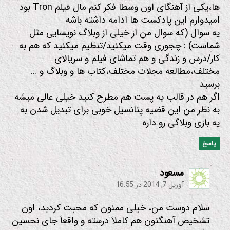
ها،یکی از آهنگای اون وسطا فکر کنم مال فیلم Tron بود
امیدوارم این پادکست ها ادامه داشته باشه
یه سوال (که سوال من از خیلی از وبلاگ نویسایی مثل
شماست) : چجوری وقت میکنید/تنظیم میکنید که هم به
کار/درس و زندگی و هم تماشای فیلم و سریالای
مختلف،مطالعه مجلات مختلف،کتاب ها و وبلاگ و …
برسید
اگر هم در قالب یه پست هم مطرح کنید خیلی عالی میشه
به نظر من این قضیه پتانسیل خوبی برای تبدیل شدن به
یه بازی وبلاگی رو داره
پاسخ
:
مسعود
آوریل 7, 2014 در 16:55
سلام دوست من، خیلی ممنون که محبت کردید، اون
تشخیص آهنگتون هم کاملاَ درسته و واقعاَ جای نحسین