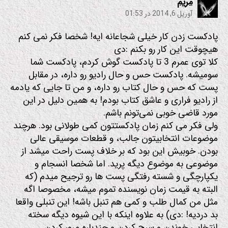
:
مریم
آوریل 6, 2014 در 01:53
پادکست زدن کار خیلی شجاعانه ایه! شخصا فکر نمی کنم
هیچوقت این کار رو بکنم :دی
کلا توی عمرم 3 تا پادکست گوش کردم، پادکست شما
سومیشه. پادکست حس و حال رادیو رو داره، در مقابل
پست که حس و حال کتاب رو داره، و من تا جایی که یادمه
از رادیو فراری و عاشق کتاب بودم! به همین دلیل در این
مورد قاضی خوبی نمی‌تونم باشم.
ولی فکر می کنم زمان پادکستتون کمی طولانی بود. هرچند
موضوعات انتخابیتون جالب، و قطعات موسیقی عالی
بودن. خوبیش این بود که بر خلاف پست راحت میشد از
موضوعی به موضوع دیگه پرید. اما شخصا انسجام و
یکپارچگی و شسته رفتگی پست ها رو ترجیح میدم (که
البته به قیمت زمان نویسنده تموم میشه، مخصوصا اگه
مثل من کمال طلب و کمی هم تنبل باشه! این تنبلی واقعا
بد دردیه! :دی) به علاوه اینکه با این شیوه دیگه سخته
انتخابی خوندن و سرچ کردن و چندباره مرور کردن.