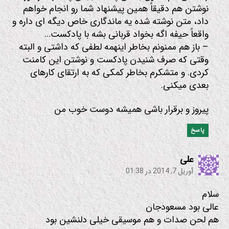
نوشتن هم دقیقاً همین پیشنهاد شما رو انجام خواهم
داد، متن نوشته شده یه ماندگاری خاص دیگه ای داره و
واقعاً حیفه اگه بخواد قربانی بشه با پادکست…
– باز هم ممنونم بخاطر اینهمه لطفی که داشتی و البته
وقتی که صرف شنیدن پادکست و نوشتن این کامنت
کردی. و متشکرم بخاطر کمکی که به ارتقای کارهای
بعدی میکنی.
پیروز و برقرار باشی همیشه دوست خوب من
پاسخ
:
علی
آوریل 7, 2014 در 01:38
سلام
عالی بود مسعودجان
هم لحن صدات و هم موسیقی خیلی دلنشین بود