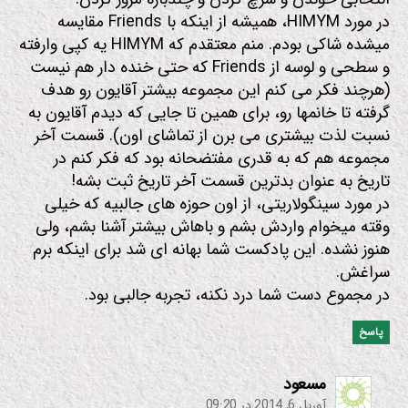
در مورد HIMYM، همیشه از اینکه با Friends مقایسه
میشده شاکی بودم. منم معتقدم که HIMYM یه کپی وارفته
و سطحی و لوسه از Friends که حتی خنده دار هم نیست
(هرچند فکر می کنم این مجموعه بیشتر آقایون رو هدف
گرفته تا خانمها رو، برای همین تا جایی که دیدم آقایون به
نسبت لذت بیشتری می برن از تماشای اون). قسمت آخر
مجموعه هم که به قدری مفتضحانه بود که فکر کنم در
تاریخ به عنوان بدترین قسمت آخر تاریخ ثبت بشه!
در مورد سینگولاریتی، از اون حوزه های جالبیه که خیلی
وقته میخوام واردش بشم و باهاش بیشتر آشنا بشم، ولی
هنوز نشده. این پادکست شما بهانه ای شد برای اینکه برم
سراغش.
در مجموع دست شما درد نکنه، تجربه جالبی بود.
پاسخ
:
مسعود
آوریل 6, 2014 در 09:20