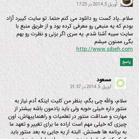
آوریل 5, 2014 در 17:25
سلام…پاد کست رو دانلود می کنم حتما. تو سایت کیبرد آزاد
بودم که یه منبعی رو معرفی کرده بود و از طریق منبع با
سایت سیبه آشنا شدم. یه سری اگر بزنی و نظرت رو بهم
بگی ممنون میشم
http://www.sibeh.com
پاسخ
:
مسعود
آوریل 5, 2014 در 21:37
سلام، والله چی بگم، بنظر من کلیت اینکه آدم نیاز به
منتور داره خیلی خوبه ولی باید یادمون باشه بیشتر از
مهارت و صداقت منتور در تعلمیات و راهنماییهاش، اون
چیزی که خیلی مهم است اراده ما برای تغییر و تعهد ما
به برنامه ها هستش. البته از یه جایی به بعد منتور باید