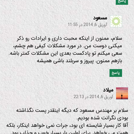
پاسخ
:
مسعود
آوریل 6, 2014 در 11:55
سلام، ممنون از اینکه محبت داری و ایرادات رو ذکر
میکنی دوست من. در مورد مشکلات کیفی هم چشم،
سعی میکنم تو پادکست بعدی این مشکلات کمتر باشه.
بازهم ممنون. پیروز و سربلند باشی همیشه
پاسخ
:
میلاد
آوریل 6, 2014 در 22:13
سلام بر مهندس مسعود که دیگه اینقدر پست نگذاشته
بودی نگرانت شده بودیم.
آقا کار بسیار شایسته ای بود، جرات نمی خواهد اینکار، بلکه
همت می خواهد. برای اولین بار بسیار خوب و جذاب بود.