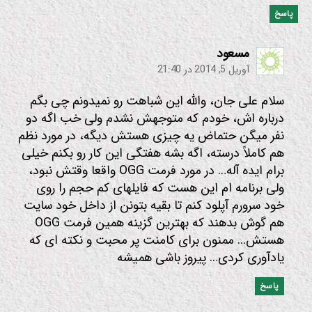
پاسخ
:
مسعود
آوریل 5, 2014 در 21:40
سلام علی جان، والله این شباهت رو نمیدونم چی بگم
درباره اش، خودم که متوجهش نشدم ولی خب اگه دو
نفر میگن حتماض یه چیزی هستش دیگه، در مورد نظم
هم کاملاً درسته، اگه بشه هفتگی این کار رو بکنم خیلی
برام ایده آله… در مورد فرمت OGG واقعا وقتش نبود،
ولی برنامه ام این هست که فایلهای کم حجم را روی
خود سرورم آپلود کنم تا بقیه بتونن از داخل خود سایت
هم گوش بدهند که بهترین گزینه همین فرمت OGG
هستش… ممنون برای کامنت پر محبت و نکته ای که
یادآوری کردی… پیروز باشی همیشه
پاسخ