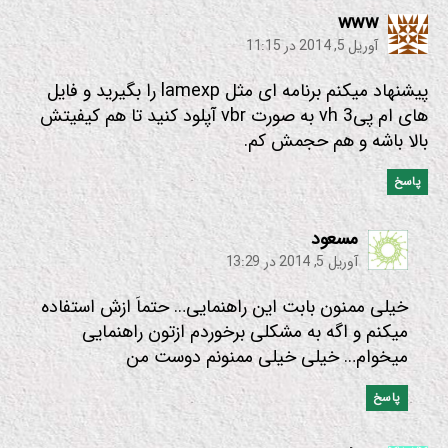
:
www
آوریل 5, 2014 در 11:15
پیشنهاد میکنم برنامه ای مثل lamexp را بگیرید و فایل
های ام پی3 vh به صورت vbr آپلود کنید تا هم کیفیتش
بالا باشه و هم حجمش کم.
پاسخ
:
مسعود
آوریل 5, 2014 در 13:29
خیلی ممنون بابت این راهنمایی… حتماَ ازش استفاده
میکنم و اگه به مشکلی برخوردم ازتون راهنمایی
میخوام… خیلی خیلی ممنونم دوست من
پاسخ