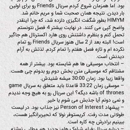
بود. اما همزمان شروع کردم سریال Friends رو برای اولین
بار دیدن. نتیجه همان صحبت شما و مریم خانم شد.
HIMYM بطور شگفت انگیزی دلزده شد، که چرا اینقدر
واضح کپی می کنند. در نهایت بیشتر 4 فصل نتونستم
تحمل کنم و بنظرم داشتنش روی هارد اکسترنال هم جاگیر
است! البته بعد از 2 سال هنوز سریال Friends رو تمام
نکرده ام و تازه فصل هفتم را تمام کردم. لذتش به آرام
دیدنش است.
– انتخاب موسیقی ها هم شایسته بود. بیشتر از همه
مشتاقم که موسیقی متن بخش دوم رو بدونم چی هست.
واقعا زیبا بود. زمان 30:00 میشه شنیدش.
– موسقی زمان 33:22 قاعدتا باید متعلق به سریال game
of thrones باشه دیگه؟ این سریال رو به هیچ وجه ندیدم
و نمی دونم آیا جذبش می شوم یا خیر.
– پیشهاد Person of Interest نیز جذاب بود. در لیست
طولانی مدت رفت. کریستوفر نولا که تحیربرانگیز هست،
ببینیم برادرش چه کاره است.
– درباره سریال-فیلم شرلوک هلمز جدید هم مطلبی نوشته