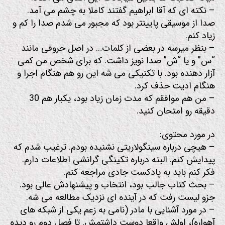
– نکته ای که آقا ابراهیم گفتند کاملا به چشم می آمد.
صدا از موسیقی پایینتر بود که مجبور می شدم صدا را کم و
زیاد کنم.
– بنظر میرسه در بعضی از کلمات… در اصل حروفی مانند
“س” و یا “ش” صدا نویز داشت. که برای شخص من کمی
آزار دهنده بود. با تکنیکی می شه این رو هم هنگام اجرا و
هنگام ادیت حذف کرد.
– من هم موافقم که مدت زمان زیاد بود، یکبار هم 30
دقیقه رو امتحان کنید.
در مورد محتوی:
– هیچی درباره سینگولاریتی نشنیده بودم. ترغیب شدم که
پیدایش کنم. البته درباره تکینگی گرانشی اطلاعات دارم.
فکر کنم باید به پادکست جادی مراجعه کنم.
– بحث کتاب جالب بود، انتخاب و پیشنهادش عالی بود.
جزو لیست رفت که در آینده ای نزدیک مطالعه می شه.
– در مورد آشنایی با مادر (نامی به زعم یکی از شبکه های
آهواره)، اولش واقعا دوست داشتمش. تا فصل دوم رو دیده