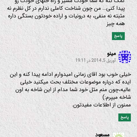
کمک کنه که شما خودت مسیر و راه حلهای خودت رو
پیدا کنی… من چون شناخت کاملی ندارم در کل نظرم نه
مثبته نه منفی، به درونیات و اراده خودتون بستگی داره
همه چیز
پاسخ
:
مینو
آوریل 5, 2014 در 19:11
خیلی خوب بود اقای زمانی امیدوارم ادامه پیدا کنه و این
ایده که درباره موضوعات مختلف بحث میکنید خیلی
عالیه،چون منم مثل خود شما مدام از این شاخه به اون
شاخه میپرم:)
ممنون از اطلاعات مفیدتون.
پاسخ
:
مسعود