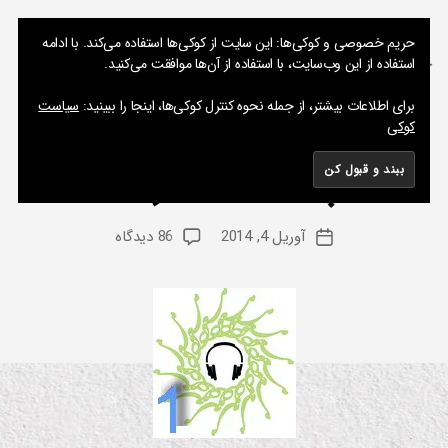
نوشته های پراکنده یک مسعود
حریم خصوصی و کوکی‌ها: این سایت از کوکی‌ها استفاده می‌کند. با ادامه
استفاده از این وب‌سایت، با استفاده از آن‌ها موافقت می‌کنید.
جستجو
فهرست
برای اطلاعات بیشتر، از جمله نحوه کنترل کوکی‌ها، اینجا را ببینید:
سیاست
کوکی
حرفهای پراکنده یک مسعود –
دسته‌ها
پا
دک
س
پادکست شماره 1
از
ت
م
س
نویسنده
برای
آوریل 4, 2014
86 دیدگاه
ع
تاریخ
نوشته
حرفهای
و
نوشته
پراکنده
د
یک
مسعود
–
پادکست
شماره
1