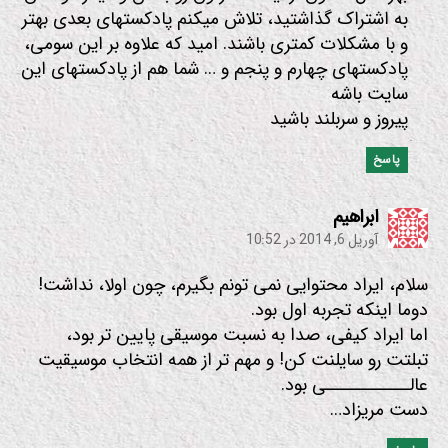
به اشتراک گذاشتید، تلاش میکنم پادکستهای بعدی بهتر
و با مشکلات کمتری باشند. امید که علاوه بر این سومی،
پادکستهای چهارم و پنجم و … شما هم از پادکستهای این
سایت باشه
پیروز و سربلند باشید
پاسخ
:
ابراهیم
آوریل 6, 2014 در 10:52
سلام، ایراد محتوایی نمی تونم بگیرم، چون اولا، نداشت!
دوما اینکه تجربه اول بود.
اما ایراد کیفی، صدا به نسبت موسیقی پایین تر بود،
تبلتت رو سایلنت کن! و مهم تر از همه انتخاب موسیقیت
عالــــــــــــی بود.
دست مریزاد…