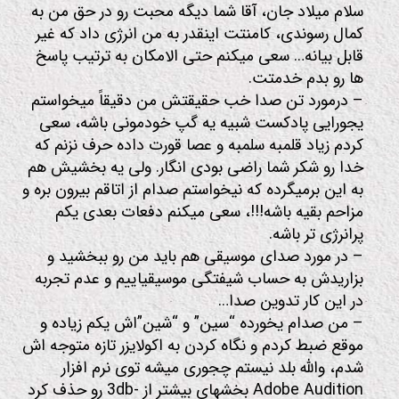
سلام میلاد جان، آقا شما دیگه محبت رو در حق من به
کمال رسوندی، کامنتت اینقدر به من انرژی داد که غیر
قابل بیانه… سعی میکنم حتی الامکان به ترتیب پاسخ
ها رو بدم خدمتت.
– درمورد تن صدا خب حقیقتش من دقیقاً میخواستم
یجورایی پادکست شبیه یه گپ خودمونی باشه، سعی
کردم زیاد قلمبه سلمبه و عصا قورت داده حرف نزنم که
خدا رو شکر شما راضی بودی انگار. ولی یه بخشیش هم
به این برمیگرده که نیخواستم صدام از اتاقم بیرون بره و
مزاحم بقیه باشه!!!، سعی میکنم دفعات بعدی یکم
پرانرژی تر باشه.
– در مورد صدای موسیقی هم باید من رو ببخشید و
بزاریدش به حساب شیفتگی موسیقیاییم و عدم تجربه
در این کار تدوین صدا…
– من صدام یخورده “سین” و “شین”اش یکم زیاده و
موقع ضبط کردم و نگاه کردن به اکولایزر تازه متوجه اش
شدم، والله بلد نیستم چجوری میشه توی نرم افزار
Adobe Audition بخشهای بیشتر از -3db رو حذف کرد