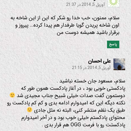
آوریل 5, 2014 در 21:37
سلام، ممنون، خب خدا رو شکر که این از این شاخه به
اون شاخه پریدن گویا طرفدار هم پیدا کرده… پیروز و
برقرار باشید همیشه دوست من
پاسخ
:
علی احسان
آوریل 5, 2014 در 21:15
سلام، مسعود جان خسته نباشید .
پادکستی خوبی بود ، در آغاز پادکست همون طور که
دوستمون گفت صدات خیلی شبیح جناب مجیدی شد
نکته دیگه این که امیدوارم ادامه بدی و کم کم پادکست رو
طبق یک نظم منتشر کنی، البته نه مثل جادی
محتوای پادکستم خیلی خوب بود و در آخر امیدوارم
پادکستت رو با فرمت OGG هم قرار بدی .