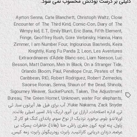
دلیلی بر درست بودنش محسوب نمی شود.
Ayrton Senna
,
Cate Blanchett
,
Christoph Waltz
,
Close
Encounter of The Third Kind
,
Comic-Con
,
Diary of The
Wimpy kid
,
E.T
,
Emily Blunt
,
Eric Bana
,
Fifth Element
,
Fringe
,
Geoffrey Rush
,
Gore Verbinsky
,
Hanna
,
Hans
Zimmer
,
I am Number Four
,
Inglourious Basterds
,
Keira
Knightly
,
Kung Fu Panda 2
,
Leon
,
Les Aventures
Extraordinaires d'Adele Blanc-sec
,
Liam Neeson
,
Luc
Besson
,
Matt Damon
,
Men In Black
,
On a Stranger Tide
,
Orlando Bloom
,
Paul
,
Penélope Cruz
,
Pirates of the
Caribbean
,
RIO
,
Robert Rodriguez
,
Robert Zemeckis
,
Saoirse Ronan
,
Senna
,
Shaun of the Dead
,
Shinobi
,
Sigourney Weaver
,
SuckerPunch
,
Taken
,
The Adjustment
برچسب‌ها
Bureau
,
The Green Hornet
,
Unknown
,
water For elephants
,
Zack Snyder
,
Yukie Nakama
,
آب برای فیل ها
,
آیرتون سنا
,
ئی
تی
,
اداره اصلاحات
,
ارازل بی آبرو
,
اریک بانا
,
اسیر
,
امیلی بلانت
,
اورلاندو بلوم
,
برخورد نزدیک از نوع سوم
,
پاندای کنگ فو کار 2
,
پاول
,
پنه لوپه کروز
,
جفری راش
,
حنا (هانا)
,
خاطرات پسرک بی
عرضه
,
دزدان دریایی کارائیب
,
رابرت رودریگوئز
,
رابرت زمه کیس
,