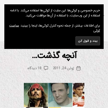
نوشته های پراکنده یک مسعود
حریم خصوصی و کوکی‌ها: این سایت از کوکی‌ها استفاده می‌کند. با ادامه
استفاده از این وب‌سایت، با استفاده از آن‌ها موافقت می‌کنید.
جستجو
فهرست
برای اطلاعات بیشتر، از جمله نحوه کنترل کوکی‌ها، اینجا را ببینید:
سیاست
کوکی
برچسب:
آب برای فیل ها
آنچه گذشت…
از
دسته‌ها
ان
ی
م
م
س
ی
نویسنده
برای
ژوئن 24, 2011
18 دیدگاه
ع
تاریخ
ش
نوشته
آنچه
ن
و
نوشته
گذشت…
د
س
ین
م
ا
ف
ی
ل