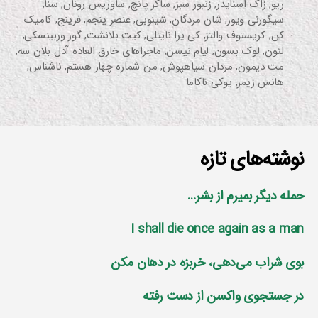
ریو
,
زاک اسنایدر
,
زنبور سبز
,
ساکر پانچ
,
ساوریس رونان
,
سنا
,
سیگورنی ویور
,
شان مردگان
,
شینوبی
,
عنصر پنجم
,
فرینج
,
کامیک
کن
,
کریستوف والتز
,
کی یرا نایتلی
,
کیت بلانشت
,
گور وربینسکی
,
لئون
,
لوک بسون
,
لیام نیسن
,
ماجراهای خارق العاده آدل بلان سه
,
مت دیمون
,
مردان سیاهپوش
,
من شماره چهار هستم
,
ناشناس
,
هانس زیمر
,
یوکی ناکاما
نوشته‌های تازه
حمله دیگر بمیرم از بشر…
I shall die once again as a man
بوی شراب می‌دهی، خربزه در دهان مکن
در جستجوی واکسن از دست رفته