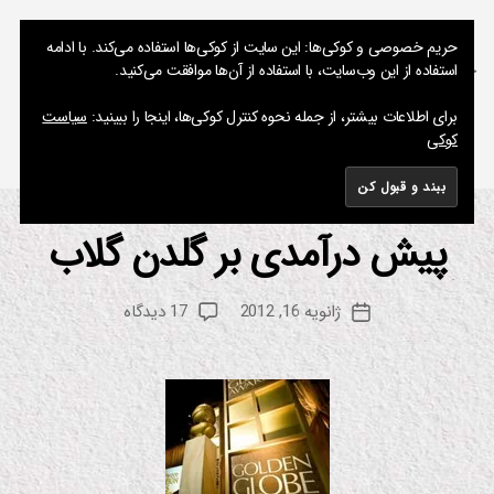
نوشته های پراکنده یک مسعود
حریم خصوصی و کوکی‌ها: این سایت از کوکی‌ها استفاده می‌کند. با ادامه
استفاده از این وب‌سایت، با استفاده از آن‌ها موافقت می‌کنید.
جستجو
فهرست
برای اطلاعات بیشتر، از جمله نحوه کنترل کوکی‌ها، اینجا را ببینید:
سیاست
کوکی
برچسب:
بران
پیش درآمدی بر گلدن گلاب
از
دسته‌ها
اد
بی
م
ا
س
ت
نویسنده
برای
ژانویه 16, 2012
17 دیدگاه
ع
تاریخ
و
نوشته
پیش
کت
و
نوشته
ا
درآمدی
د
ب
بر
ان
گلدن
ی
گلاب
م
ی
ش
ن