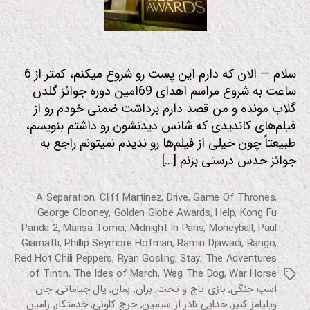
ترا
نه
زیر
نوی
س
سلام — الان که دارم این پست رو شروع میکنم، کمتر از 6
دار
ساعت به شروع مراسم اهدای 69امین دوره جوائز گلدن
س
ر
گلاب مونده و من قصد دارم برداشت ضمنی خودم رو از
یا
فیلم‌های کاندیدی که شانس دیدنشون رو داشتم بنویسم،
ل
طبیعتاً چون خیلی از فیلم‌ها رو ندیدم نمیتونم راجع به
س
ین
جوائز حدس درستی بزنم […]
م
ا
ف
A Separation
,
Cliff Martinez
,
Drive
,
Game Of Thrones
,
ی
George Clooney
,
Golden Globe Awards
,
Help
,
Kong Fu
ل
Panda 2
,
Marisa Tomei
,
Midnight In Paris
,
Moneyball
,
Paul
م
Giamatti
,
Phillip Seymore Hofman
,
Ramin Djawadi
,
Rango
,
م
و
Red Hot Chili Peppers
,
Ryan Gosling
,
Stay
,
The Adventures
س
,
of Tintin
,
The Ides of March
,
Wag The Dog
,
War Horse
برچسب‌ها
ی
اسب جنگی
,
بازی تاج و تخت
,
بران
,
بمان
,
پال جیاماتی
,
جان
ق
ی
ویلیامز کبیر
,
جدایی نادر از سیمین
,
جرج کلونی
,
خدمتکار
,
رامین