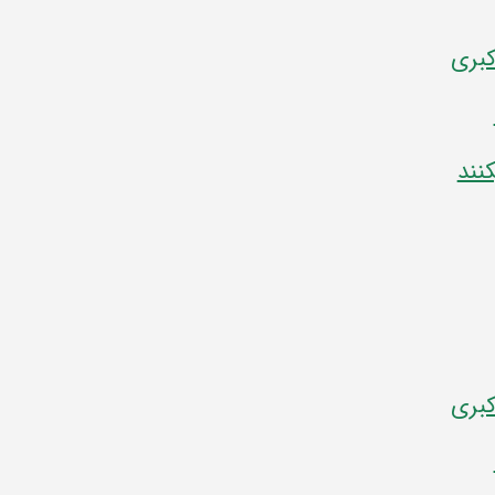
کبری
نند
کبری