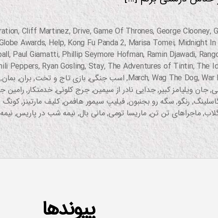
ration
,
Cliff Martinez
,
Drive
,
Game Of Thrones
,
George Clooney
,
G
Globe Awards
,
Help
,
Kong Fu Panda 2
,
Marisa Tomei
,
Midnight In
all
,
Paul Giamatti
,
Phillip Seymore Hofman
,
Ramin Djawadi
,
Rang
ili Peppers
,
Ryan Gosling
,
Stay
,
The Adventures of Tintin
,
The I
War 
,
Wag The Dog
,
March
,
اسب جنگی
,
بازی تاج و تخت
,
بران
,
بمان
,
ی
,
جان ویلیامز کبیر
,
جدایی نادر از سیمین
,
جرج کلونی
,
خدمتکار
,
رامین ج
گاسلینگ
,
رنگو
,
سگه رو بجنبون
,
فیلیپ سیمور هافمن
,
کلیف مارتینز
,
کونگ فو
لاب
,
ماجراهای تن تن
,
ماریسا تومی
,
مانی بال
,
نیمه شب در پاریس
,
نیمه
پیوندها