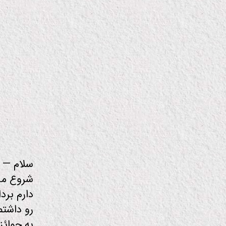
تا
ب
ان
ی
م
ی
ش
ن
ترا
نه
زیر
نو
ی
س
دار
س
ر
یا
ل
دارم بر
س
رو داشتم
ی
ن
به جوائ