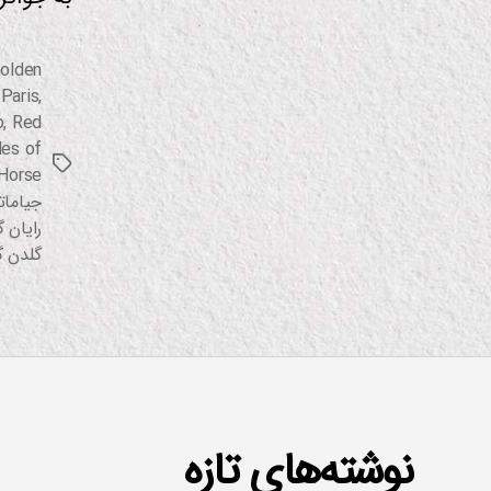
م
ا
ف
olden
ی
 Paris
,
ل
م
o
,
Red
des of
م
برچسب‌ها
و
Horse
س
جیامات
ی
رایان 
ق
ی
گلدن گ
نوشته‌های تازه