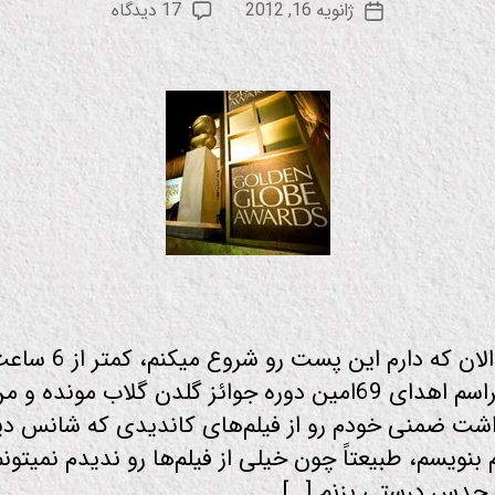
نویسنده
برای
ژانویه 16, 2012
17 دیدگاه
ع
تاریخ
نوشته
پیش
و
نوشته
درآمدی
د
بر
گلدن
گلاب
سلام — الان که دارم این پست رو شروع
شروع مراسم اهدای 69امین دوره جوائز گلدن گلاب مونده 
داشت ضمنی خودم رو از فیلم‌های کاندیدی که شانس د
 بنویسم، طبیعتاً چون خیلی از فیلم‌ها رو ندیدم نمیتون
ز حدس درستی بزنم […]