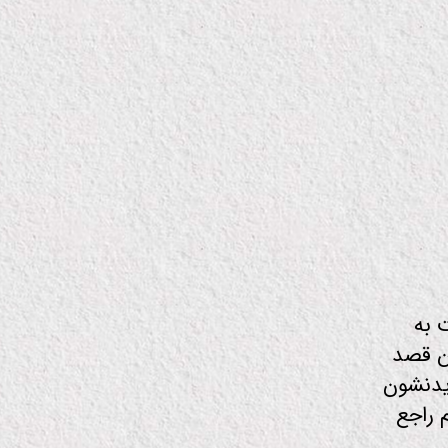
 میکنم، کمتر از 6 ساعت به
و من قصد
یدنشون
م راجع