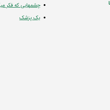
چشمهایی که فکر میک
یک پزشک