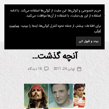
نوشته های پراکنده یک مسعود
حریم خصوصی و کوکی‌ها: این سایت از کوکی‌ها استفاده می‌کند. با ادامه
استفاده از این وب‌سایت، با استفاده از آن‌ها موافقت می‌کنید.
جستجو
فهرست
برای اطلاعات بیشتر، از جمله نحوه کنترل کوکی‌ها، اینجا را ببینید:
سیاست
کوکی
برچسب:
برخورد نزدیک از نوع سوم
آنچه گذشت…
از
دسته‌ها
ان
ی
م
م
س
ی
نویسنده
برای
ژوئن 24, 2011
18 دیدگاه
ع
تاریخ
ش
نوشته
آنچه
ن
و
نوشته
گذشت…
د
س
ین
م
ا
ف
ی
ل