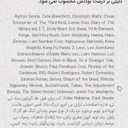
دلیلی بر درست بودنش محسوب نمی شود.
Ayrton Senna
,
Cate Blanchett
,
Christoph Waltz
,
Close
Encounter of The Third Kind
,
Comic-Con
,
Diary of The
Wimpy kid
,
E.T
,
Emily Blunt
,
Eric Bana
,
Fifth Element
,
Fringe
,
Geoffrey Rush
,
Gore Verbinsky
,
Hanna
,
Hans
Zimmer
,
I am Number Four
,
Inglourious Basterds
,
Keira
Knightly
,
Kung Fu Panda 2
,
Leon
,
Les Aventures
Extraordinaires d'Adele Blanc-sec
,
Liam Neeson
,
Luc
Besson
,
Matt Damon
,
Men In Black
,
On a Stranger Tide
,
Orlando Bloom
,
Paul
,
Penélope Cruz
,
Pirates of the
Caribbean
,
RIO
,
Robert Rodriguez
,
Robert Zemeckis
,
Saoirse Ronan
,
Senna
,
Shaun of the Dead
,
Shinobi
,
Sigourney Weaver
,
SuckerPunch
,
Taken
,
The Adjustment
برچسب‌ها
Bureau
,
The Green Hornet
,
Unknown
,
water For elephants
,
Zack Snyder
,
Yukie Nakama
,
آب برای فیل ها
,
آیرتون سنا
,
ئی
تی
,
اداره اصلاحات
,
ارازل بی آبرو
,
اریک بانا
,
اسیر
,
امیلی بلانت
,
اورلاندو بلوم
,
برخورد نزدیک از نوع سوم
,
پاندای کنگ فو کار 2
,
پاول
,
پنه لوپه کروز
,
جفری راش
,
حنا (هانا)
,
خاطرات پسرک بی
عرضه
,
دزدان دریایی کارائیب
,
رابرت رودریگوئز
,
رابرت زمه کیس
,