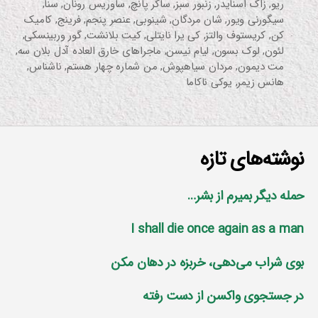
ریو
,
زاک اسنایدر
,
زنبور سبز
,
ساکر پانچ
,
ساوریس رونان
,
سنا
,
سیگورنی ویور
,
شان مردگان
,
شینوبی
,
عنصر پنجم
,
فرینج
,
کامیک
کن
,
کریستوف والتز
,
کی یرا نایتلی
,
کیت بلانشت
,
گور وربینسکی
,
لئون
,
لوک بسون
,
لیام نیسن
,
ماجراهای خارق العاده آدل بلان سه
,
مت دیمون
,
مردان سیاهپوش
,
من شماره چهار هستم
,
ناشناس
,
هانس زیمر
,
یوکی ناکاما
نوشته‌های تازه
حمله دیگر بمیرم از بشر…
I shall die once again as a man
بوی شراب می‌دهی، خربزه در دهان مکن
در جستجوی واکسن از دست رفته