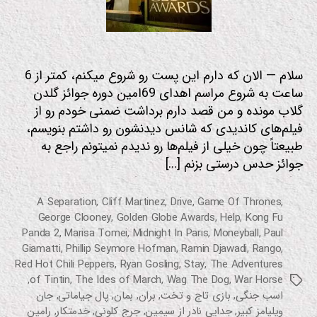
ترا
نه
زیر
نوی
س
سلام — الان که دارم این پست رو شروع میکنم، کمتر از 6
دار
ساعت به شروع مراسم اهدای 69امین دوره جوائز گلدن
س
ر
گلاب مونده و من قصد دارم برداشت ضمنی خودم رو از
یا
فیلم‌های کاندیدی که شانس دیدنشون رو داشتم بنویسم،
ل
طبیعتاً چون خیلی از فیلم‌ها رو ندیدم نمیتونم راجع به
س
ین
جوائز حدس درستی بزنم […]
م
ا
ف
A Separation
,
Cliff Martinez
,
Drive
,
Game Of Thrones
,
ی
George Clooney
,
Golden Globe Awards
,
Help
,
Kong Fu
ل
Panda 2
,
Marisa Tomei
,
Midnight In Paris
,
Moneyball
,
Paul
م
Giamatti
,
Phillip Seymore Hofman
,
Ramin Djawadi
,
Rango
,
م
و
Red Hot Chili Peppers
,
Ryan Gosling
,
Stay
,
The Adventures
س
,
of Tintin
,
The Ides of March
,
Wag The Dog
,
War Horse
برچسب‌ها
ی
اسب جنگی
,
بازی تاج و تخت
,
بران
,
بمان
,
پال جیاماتی
,
جان
ق
ی
ویلیامز کبیر
,
جدایی نادر از سیمین
,
جرج کلونی
,
خدمتکار
,
رامین