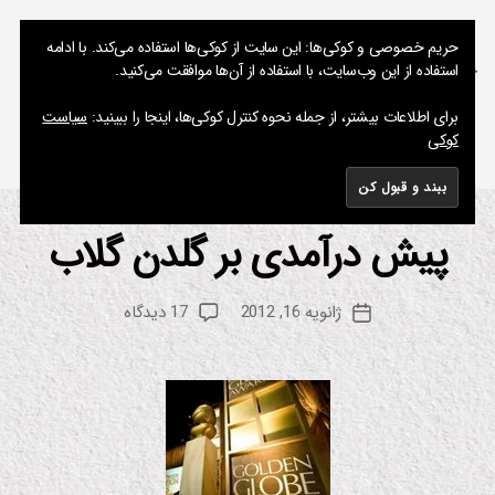
نوشته های پراکنده یک مسعود
حریم خصوصی و کوکی‌ها: این سایت از کوکی‌ها استفاده می‌کند. با ادامه
استفاده از این وب‌سایت، با استفاده از آن‌ها موافقت می‌کنید.
جستجو
فهرست
برای اطلاعات بیشتر، از جمله نحوه کنترل کوکی‌ها، اینجا را ببینید:
سیاست
کوکی
برچسب:
رامین جوادی
پیش درآمدی بر گلدن گلاب
از
دسته‌ها
اد
بی
م
ا
س
ت
نویسنده
برای
ژانویه 16, 2012
17 دیدگاه
ع
تاریخ
و
نوشته
پیش
کت
و
نوشته
ا
درآمدی
د
ب
بر
ان
گلدن
ی
گلاب
م
ی
ش
ن