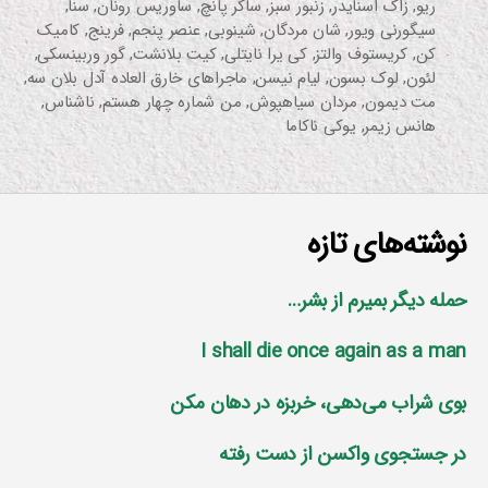
ریو
,
زاک اسنایدر
,
زنبور سبز
,
ساکر پانچ
,
ساوریس رونان
,
سنا
,
سیگورنی ویور
,
شان مردگان
,
شینوبی
,
عنصر پنجم
,
فرینج
,
کامیک
کن
,
کریستوف والتز
,
کی یرا نایتلی
,
کیت بلانشت
,
گور وربینسکی
,
لئون
,
لوک بسون
,
لیام نیسن
,
ماجراهای خارق العاده آدل بلان سه
,
مت دیمون
,
مردان سیاهپوش
,
من شماره چهار هستم
,
ناشناس
,
هانس زیمر
,
یوکی ناکاما
نوشته‌های تازه
حمله دیگر بمیرم از بشر…
I shall die once again as a man
بوی شراب می‌دهی، خربزه در دهان مکن
در جستجوی واکسن از دست رفته