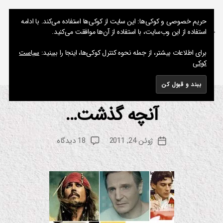
نوشته های پراکنده یک مسعود
حریم خصوصی و کوکی‌ها: این سایت از کوکی‌ها استفاده می‌کند. با ادامه
استفاده از این وب‌سایت، با استفاده از آن‌ها موافقت می‌کنید.
جستجو
فهرست
برای اطلاعات بیشتر، از جمله نحوه کنترل کوکی‌ها، اینجا را ببینید:
سیاست
کوکی
برچسب:
عنصر پنجم
آنچه گذشت…
از
دسته‌ها
ان
ی
م
م
س
ی
نویسنده
برای
ژوئن 24, 2011
18 دیدگاه
ع
تاریخ
ش
نوشته
آنچه
ن
و
نوشته
گذشت…
د
س
ین
م
ا
ف
ی
ل