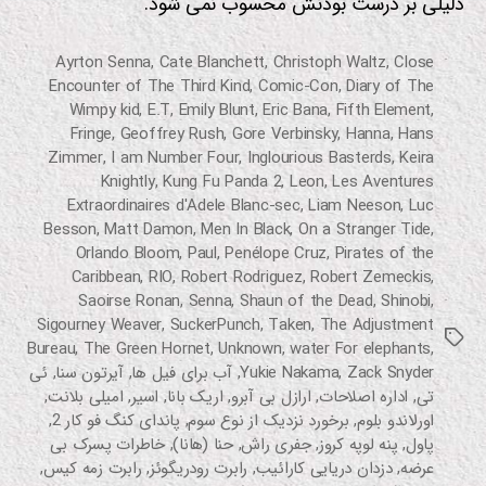
دلیلی بر درست بودنش محسوب نمی شود.
Ayrton Senna
,
Cate Blanchett
,
Christoph Waltz
,
Close
Encounter of The Third Kind
,
Comic-Con
,
Diary of The
Wimpy kid
,
E.T
,
Emily Blunt
,
Eric Bana
,
Fifth Element
,
Fringe
,
Geoffrey Rush
,
Gore Verbinsky
,
Hanna
,
Hans
Zimmer
,
I am Number Four
,
Inglourious Basterds
,
Keira
Knightly
,
Kung Fu Panda 2
,
Leon
,
Les Aventures
Extraordinaires d'Adele Blanc-sec
,
Liam Neeson
,
Luc
Besson
,
Matt Damon
,
Men In Black
,
On a Stranger Tide
,
Orlando Bloom
,
Paul
,
Penélope Cruz
,
Pirates of the
Caribbean
,
RIO
,
Robert Rodriguez
,
Robert Zemeckis
,
Saoirse Ronan
,
Senna
,
Shaun of the Dead
,
Shinobi
,
Sigourney Weaver
,
SuckerPunch
,
Taken
,
The Adjustment
برچسب‌ها
Bureau
,
The Green Hornet
,
Unknown
,
water For elephants
,
Zack Snyder
,
Yukie Nakama
,
آب برای فیل ها
,
آیرتون سنا
,
ئی
تی
,
اداره اصلاحات
,
ارازل بی آبرو
,
اریک بانا
,
اسیر
,
امیلی بلانت
,
اورلاندو بلوم
,
برخورد نزدیک از نوع سوم
,
پاندای کنگ فو کار 2
,
پاول
,
پنه لوپه کروز
,
جفری راش
,
حنا (هانا)
,
خاطرات پسرک بی
عرضه
,
دزدان دریایی کارائیب
,
رابرت رودریگوئز
,
رابرت زمه کیس
,