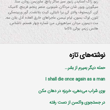
ریو
,
زاک اسنایدر
,
زنبور سبز
,
ساکر پانچ
,
ساوریس رونان
,
سنا
,
سیگورنی ویور
,
شان مردگان
,
شینوبی
,
عنصر پنجم
,
فرینج
,
کامیک
کن
,
کریستوف والتز
,
کی یرا نایتلی
,
کیت بلانشت
,
گور وربینسکی
,
لئون
,
لوک بسون
,
لیام نیسن
,
ماجراهای خارق العاده آدل بلان سه
,
مت دیمون
,
مردان سیاهپوش
,
من شماره چهار هستم
,
ناشناس
,
هانس زیمر
,
یوکی ناکاما
نوشته‌های تازه
حمله دیگر بمیرم از بشر…
I shall die once again as a man
بوی شراب می‌دهی، خربزه در دهان مکن
در جستجوی واکسن از دست رفته