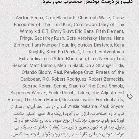
دلیلی بر درست بودنش محسوب نمی شود.
Ayrton Senna
,
Cate Blanchett
,
Christoph Waltz
,
Close
Encounter of The Third Kind
,
Comic-Con
,
Diary of The
Wimpy kid
,
E.T
,
Emily Blunt
,
Eric Bana
,
Fifth Element
,
Fringe
,
Geoffrey Rush
,
Gore Verbinsky
,
Hanna
,
Hans
Zimmer
,
I am Number Four
,
Inglourious Basterds
,
Keira
Knightly
,
Kung Fu Panda 2
,
Leon
,
Les Aventures
Extraordinaires d'Adele Blanc-sec
,
Liam Neeson
,
Luc
Besson
,
Matt Damon
,
Men In Black
,
On a Stranger Tide
,
Orlando Bloom
,
Paul
,
Penélope Cruz
,
Pirates of the
Caribbean
,
RIO
,
Robert Rodriguez
,
Robert Zemeckis
,
Saoirse Ronan
,
Senna
,
Shaun of the Dead
,
Shinobi
,
Sigourney Weaver
,
SuckerPunch
,
Taken
,
The Adjustment
برچسب‌ها
Bureau
,
The Green Hornet
,
Unknown
,
water For elephants
,
Zack Snyder
,
Yukie Nakama
,
آب برای فیل ها
,
آیرتون سنا
,
ئی
تی
,
اداره اصلاحات
,
ارازل بی آبرو
,
اریک بانا
,
اسیر
,
امیلی بلانت
,
اورلاندو بلوم
,
برخورد نزدیک از نوع سوم
,
پاندای کنگ فو کار 2
,
پاول
,
پنه لوپه کروز
,
جفری راش
,
حنا (هانا)
,
خاطرات پسرک بی
عرضه
,
دزدان دریایی کارائیب
,
رابرت رودریگوئز
,
رابرت زمه کیس
,