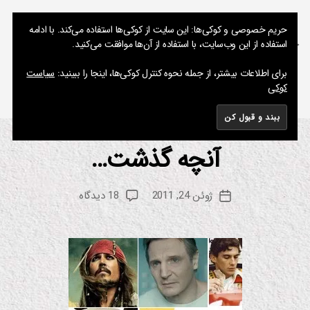
نوشته های پراکنده یک مسعود
حریم خصوصی و کوکی‌ها: این سایت از کوکی‌ها استفاده می‌کند. با ادامه
استفاده از این وب‌سایت، با استفاده از آن‌ها موافقت می‌کنید.
جستجو
فهرست
برای اطلاعات بیشتر، از جمله نحوه کنترل کوکی‌ها، اینجا را ببینید:
سیاست
کوکی
برچسب:
یوکی ناکاما
آنچه گذشت…
از
دسته‌ها
ان
ی
م
م
س
ی
نویسنده
برای
ژوئن 24, 2011
18 دیدگاه
ع
تاریخ
ش
نوشته
آنچه
ن
و
نوشته
گذشت…
د
س
ین
م
ا
ف
ی
ل