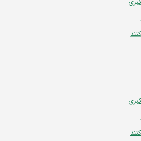
کبری
نند
کبری
نند