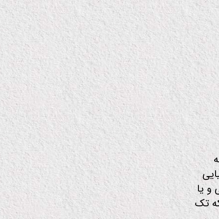
ه
ایی
و یا
که تک