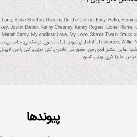
t Long
,
Blake Shelton
,
Dancing On the Ceiling
,
Easy
,
Hello
,
Heming
skey
,
Justin Bieber
,
Kenny Chesney
,
Kenny Rogers
,
Lionel Richie
,
,
Mariah Carey
,
My endless Love
,
My Love
,
Shania Twain
,
Stuck o
Willie 
,
Tuskegee
,
آلاباما
,
آی‌تیونز
,
بلیک شلتون
,
توسکِجی
,
جاستین بیبر
نیا تواین
,
عشق ابدی من
,
عشق من
,
کانتری
,
کنی چزنی
,
کنی راجرز
,
لایونل
ندراس
,
ماریا کری
,
ویلی نلسون
پیوندها