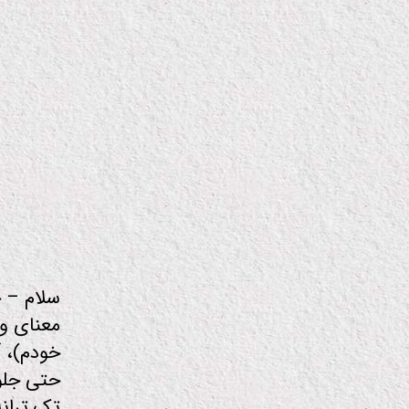
دار
م
و
س
ی
ق
ی
سلام – خ
معنای وا
خودم)، آ
حتی جلو 
تک تران