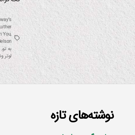
way's
Luther
n You
,
برچسب‌ها
Nelson
به تو
,
ش
لوتر و
نوشته‌های تازه