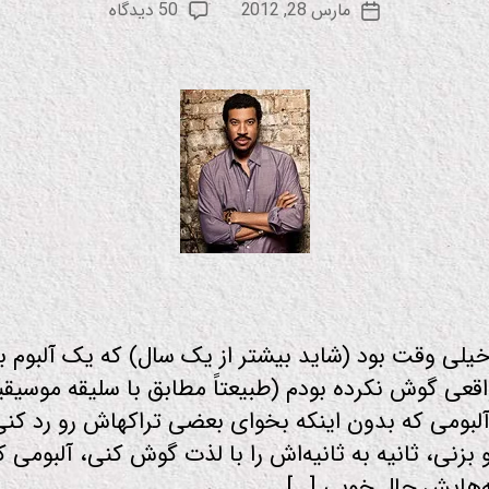
نویسنده
برای
مارس 28, 2012
50 دیدگاه
ع
تاریخ
نوشته
عاشقانه‌های
و
نوشته
لایونل
د
ریچی
یلی وقت بود (شاید بیشتر از یک سال) که یک آلبوم ب
قعی گوش نکرده بودم (طبیعتاً مطابق با سلیقه موسیقی
لبومی که بدون اینکه بخوای بعضی تراکهاش رو رد کنی 
بزنی، ثانیه به ثانیه‌اش را با لذت گوش کنی، آلبومی 
ه‌هایش حال خوبی […]