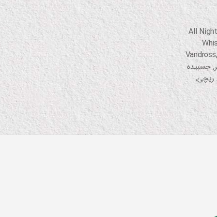
All Nigh
Whi
Vandross
,
چسبیده
 ریچی
,