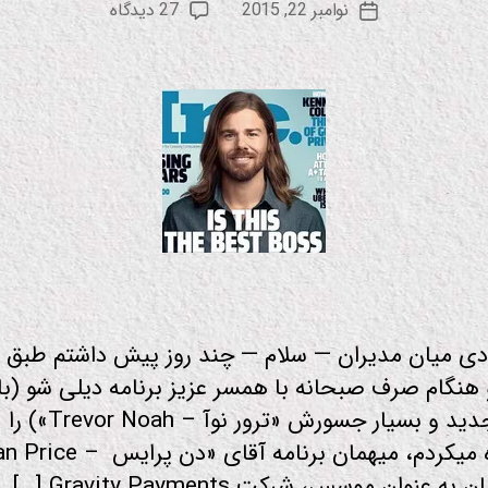
نویسنده
برای
نوامبر 22, 2015
27 دیدگاه
ع
تاریخ
نوشته
رابین‌هود
و
نوشته
میان
د
مدیران
ودی میان مدیران — سلام — چند روز پیش داشتم طبق 
 هنگام صرف صبحانه با همسر عزیز برنامه دیلی شو (با ا
مجری جدید و بسیار جسورش «ترور نوآ – Trevor Noah») را
ه عنوان موسس، شرکت Gravity Payments […]