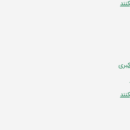
نند
کبری
نند