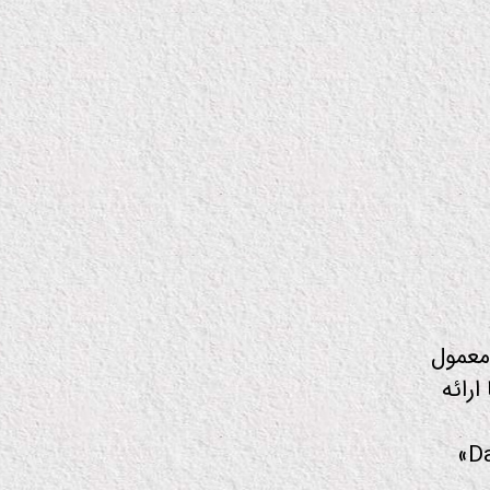
معمول
رائه
مشاهده میکردم، میهمان برنامه آقای «دن پرایس – Dan Price»