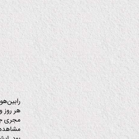
م
و
فن
او
ر
ی
نک
ا
ت
جا
ل
ب
رابین‌ه
هر روز و
بود. ایشان ب