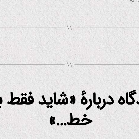
دگاه دربارهٔ «شاید فقط 
خط…»