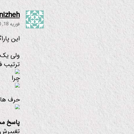
nizheh
فوریه 18, 2010 در 00:42
این پارا
ولی یک چ
ترتیب فا
چرا
حرف های
پاسخ مس
تغییرش 