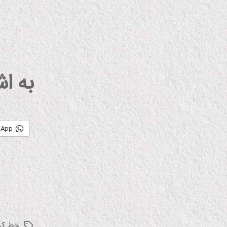
به ا
sApp
خط کر
برچسب‌ها