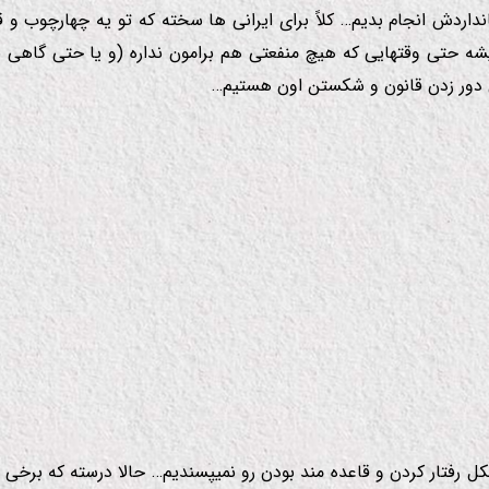
داردش انجام بدیم… كلاً برای ایرانی ها سخته كه تو یه چهارچوب و قا
شه حتی وقتهایی كه هیچ منفعتی هم برامون نداره
(و یا حتی گاهی ضر
 دور زدن قانون و شكستن اون هستیم…
وتكل رفتار كردن و قاعده مند بودن رو نمیپسندیم… حالا درسته كه برخی 