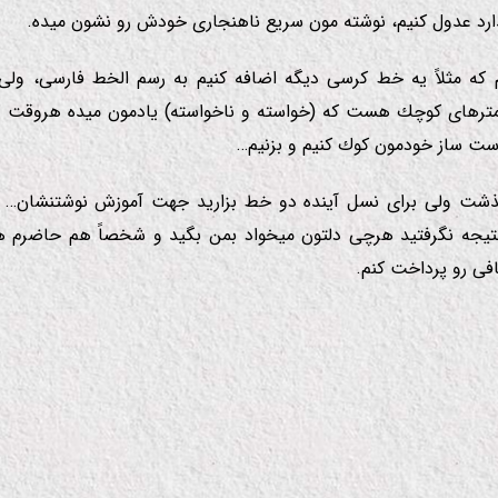
ارد عدول كنیم، نوشته مون سریع ناهنجاری خودش رو نشون میده.
م كه مثلاً یه خط كرسی دیگه اضافه كنیم به رسم الخط فارسی، ول
مترهای كوچك هست كه (خواسته و ناخواسته) یادمون میده هروقت 
ست ساز خودمون كوك كنیم و بزنیم…
گذشت ولی برای نسل آینده دو خط بزارید جهت آموزش نوشتنشان… 
تیجه نگرفتید هرچی دلتون میخواد بمن بگید و شخصاً هم حاضرم هز
ی رو پرداخت كنم.