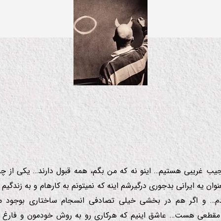
خط…
یب غریبی هستیم… اینو نه كه من بگم، همه قبول دارند… یكی از چی
وان یه ایرانی بدجوری درگیرشم اینه كه نمیتونم به كارهام و به زندگیم و
م… و اگر هم در بخشی خیلی تصادفی انسجام ساختاری بوجود می
مقطعی هست… عاشق اینیم كه هركاری رو به روش خودمون و فارغ ا