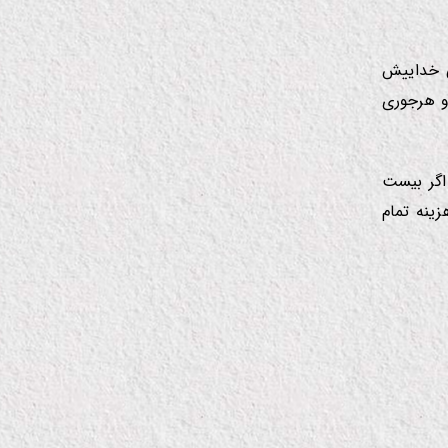
ی خداییش
و هرجوری
اگر بیست
ینه تمام