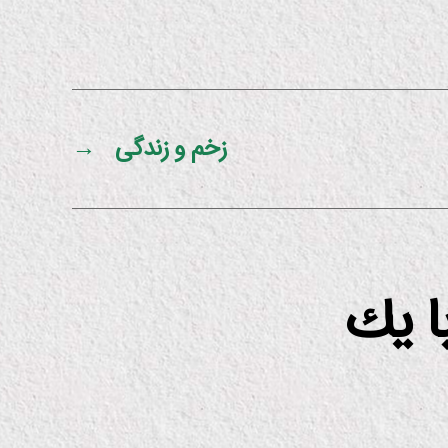
زخم و زندگی
→
با یك