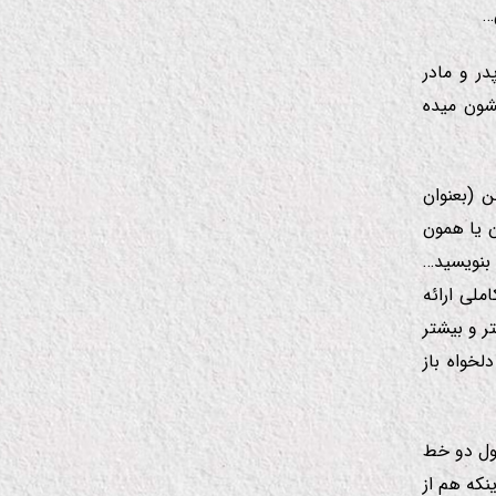
…
در و مادر
شون میده
 (بعنوان
ن یا همون
بنویسید…
ملی ارائه
ر و بیشتر
لخواه باز
اول دو خط
نكه هم از