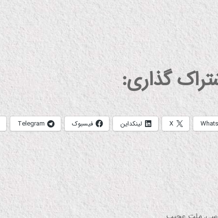
شتراک گذاری:
What
X
لینکداین
فیسبوک
Telegram
سی
,
ملت عجیب