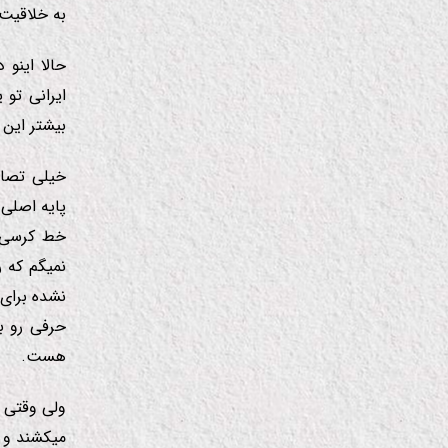
به خلاقیت 
حالا اینو 
ایرانی تو
بیشتر این 
خیلی تصاد
پایه اصلی 
خط كرسی ش
نمیگم كه
ر
نشده برای 
حرفی رو بك
هست.
ولی وقتی م
میكشند و م