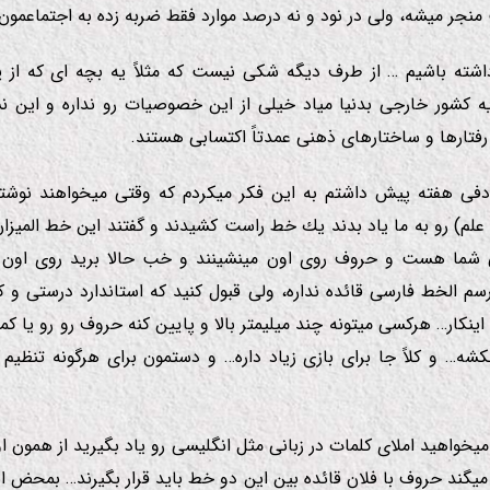
منجر میشه، ولی در نود و نه درصد موارد فقط ضربه زده به اجتماعمون
داشته باشیم … از طرف دیگه شكی نیست كه مثلاً یه بچه ای كه از پ
 یه كشور خارجی بدنیا میاد خیلی از این خصوصیات رو نداره و این ن
رفتارها و ساختارهای ذهنی عمدتاً اكتسابی هستند.
فی هفته پیش داشتم به این فكر میكردم كه وقتی میخواهند نوشتن
علم) رو به ما یاد بدند یك خط راست كشیدند و گفتند این خط المیزا
ما هست و حروف روی اون مینشینند و خب حالا برید روی اون 
سم الخط فارسی
قائده نداره، ولی قبول كنید كه استاندارد درستی و كا
اینكار… هركسی میتونه چند میلیمتر بالا و پایین كنه حروف رو رو یا كمت
شه… و كلاً جا برای بازی زیاد داره… و دستمون برای هرگونه تنظیم د
یخواهید املای كلمات در زبانی مثل انگلیسی رو یاد بگیرید از همون 
یگند حروف با فلان قائده بین این دو خط باید قرار بگیرند… بمحض ای