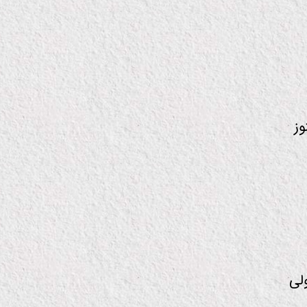
وز
لی