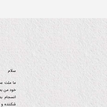
سلام
ما ملت عج
خود من بعن
انسجام بد
شكننده و 