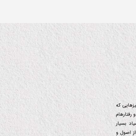
زهایی كه
 رفتارهام
اد بسیار
ز اصول و