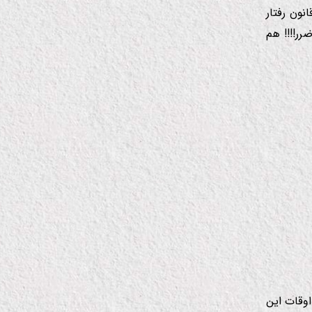
نون رفتار
ر!!!! هم
اوقات این