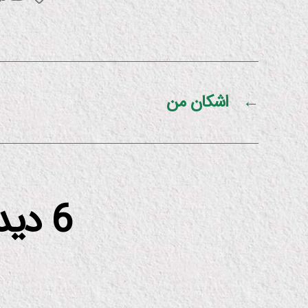
←
اشکان من
6 دی