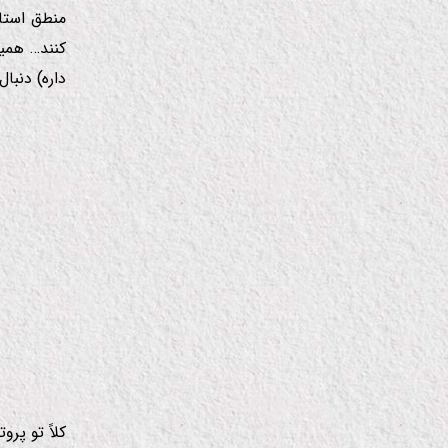
منطق استان
كنند… همی
داره)
دنبال
كلاً تو پر