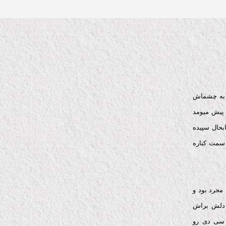
 به چشماش
 پیش میومد
بحال سپیده
سمت کناره
مجرد بود و
دلش براش
سی دی رو