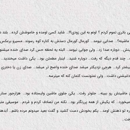
باتری تموم کردم ؟ اونم به این زودی!!!… شاید کسی اومده و خاموشش کرده… بلند د
اشینه؟… صدایی نیومد… کورمال کورمال دستش به کناره کوه رسوند…مسیرو برعکس 
ینش… دوباره صدا زد… ولی جوابی نیومد… البته یه لحظه حس کرد صدای خنده میشنوه 
ه… چند قدم دیگه که رفت… دوباره شنید… اینبار مطمئن بود… یکی داشت میخندید…
شتر کرد… هرچی نزدیکتر میشد صدای خنده واضح تر میشد… صدای زن یا دختری ب
 دلنیشنی داشت… ولی نمتونست کتمان کنه که میترسه…
اشینش رو ببینه… جلوتر رفت… یکی جلوی ماشین وایستاده بود… هزارجور سنار
خورد… که یکیش از همه پررنگتر بود… نکنه من تصادف کردم و مُردم… موسیقی م
اره تو ذهنش اومد… یکم بخودش دست کشید و گفت بعید میدونم مرده باشم… آبده
رفت…