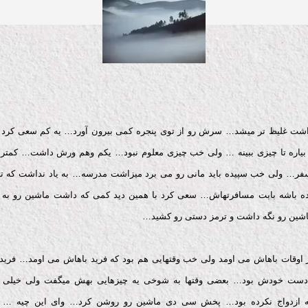
اشت غلیظ تر میشد… سرش رو از توی پنجره کمی بیرون آورد… یه کم سعی کرد
بیاره تا چیزی ببینه … ولی خب چیزی معلوم نبود… یکم وهم ورش داشت… کمتر
سفر… ولی خب سپیده باید مانی رو می برد میزاشت مدرسه… به یاد نداشت که تا
ده باشه بابت مسافرتهاش… سعی کرد با همین دید کمی که داشت ماشین رو به 
شین رو نگه داشت و ترمز دستی رو کشید…
 اوقات باهاش می اومد ولی خب وقتهایی هم بود که فرید باهاش می اومد… فرید 
ست خودش بود… بعضی وقتها به شوخی یه چیزهایی بهش میگفت ولی خیلی 
 ازدواج نکرده بود… پخش سی دی ماشین رو روشن کرد… وای این چیه … 