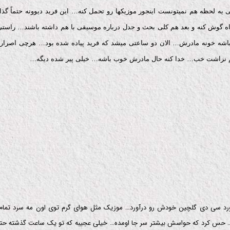
 یه لحظه هم نمیتونست اینجور موزیکها رو تحمل کنه… این فرید دیوونه حتماً گذ
ه گوش کنه و بعد هم کلی بحث و جدل درباره موسیقی با هم داشته باشند… راستی ف
باشه خونه مادرش… الان دو ساعتی میشد که فرید پیاده شده بود… هرچی اصرار
 نزاشت خب… خدا کنه حال مادرش خوب باشه… خیلی پیر شده دیگه…
ورد سی دی گلچین خودش رو درآورد… موزیک مثل هوای گرم توی اون مه سرد تما
… حس کرد که حواسش بیشتر سر جا اومده… خیلی عجیبه که تو یک ساعت گذشته حت