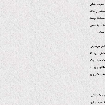
میزد… خیلی
شه از جاده
ه میرفت وسط
ند… به کسی
داشت…
اطر موسیقی
عتی بود که
کت کرد… یکم
شین رو باز
ه ماشین رو
ی داشت توی
رسید و این