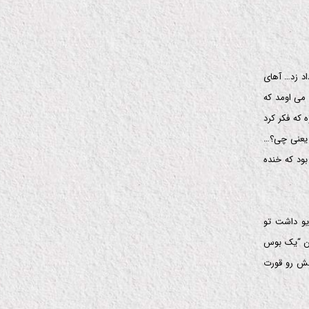
اد زد… آهای
می اومد که
که فکر کرد
 یعنی چی؟…
ود که خنده
یو داشت تو
تن “یک بوس
نش رو قورت