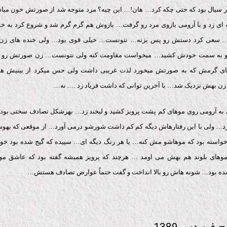
در سیال بود که حتی چکه کرد… هان!… این چیه؟ مرد متوجه شد از صورتش خون میاد
 ای زد و با آرومی بازوی مرد رو گرفت… بازوش هم گرم گرم شد و شروع کرد به 
سعی کرد دستش رو پس بزنه… نتونست… خیلی قوی بود… ولی خنده های زن ب
و به سمت خودش کشید… میخواست مقاومت کنه ولی نتونست… زن صورتش رو 
ی گرمش که به صورتش میخورد لذت غریبی داشت ولی حس میکرد از بینیش هم
 زن بهش نزدیک شد… با آخرین توانی که داشت فریاد زد …. نه…
به آرومی روی موهای کم پشت پرویز کشید و لبخند زد… بهرشکل تصادف سختی بود و
د… ولی با این رفتارهاش دیگه کم کم داشت شورشو درمی آورد… از موقعی که بهوش
استه بود که موهاشو مش کنه… یا هر رنگ دیگه ای… سپیده که گیج شده بود خودش
وهای بلوند هم بهش می اومد … هرچند که پرویز همیشه گفته بود که عاشق مو
 بود… شونه هاش رو بالا انداخت و گفت حتماً عوارض تصادف هستش…