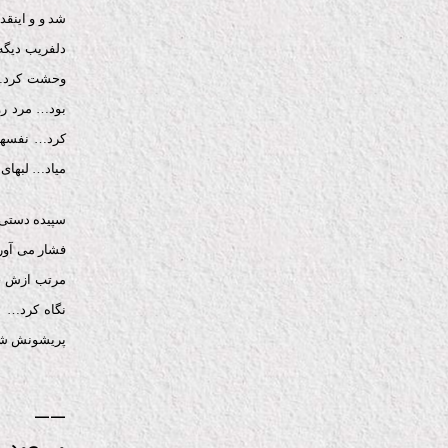
شد و و اینق
دلفریب دیگه
وحشت کرد… 
بود… مرد ر
کرد… نفسها
میاد… لبهای
سپیده دستی 
فشار می آور
مرتب ازش خو
نگاه کرد… م
پریشونش شده
——