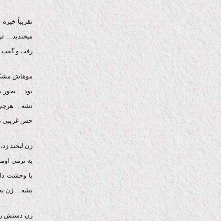
تقریباً خیر
میخندید… تر
رفت و گفت 
موهاش مشکی
بود… یجور م
نشه… هرچی ن
حس غریبی د
زن لبخند زد،
به نرمی اوم
با وحشت دا
بشه… زن به 
زن دستش رو