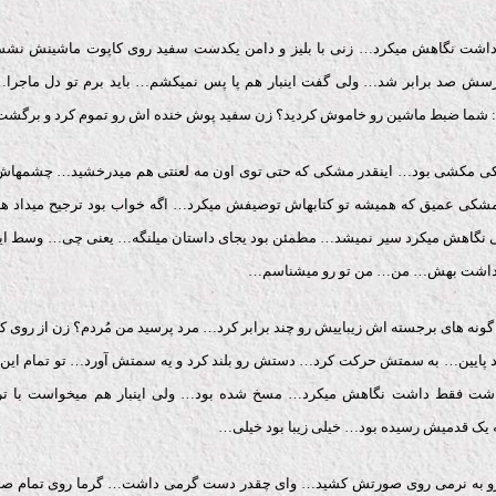
ه داشت نگاهش میکرد… زنی با بلیز و دامن یکدست سفید روی کاپوت ماشینش نشس
سش صد برابر شد… ولی گفت اینبار هم پا پس نمیکشم… باید برم تو دل ماجرا…
: شما ضبط ماشین رو خاموش کردید؟ زن سفید پوش خنده اش رو تموم کرد و بر
 مکشی بود… اینقدر مشکی که حتی توی اون مه لعنتی هم میدرخشید… چشمها
شکی عمیق که همیشه تو کتابهاش توصیفش میکرد… اگه خواب بود ترجیح میداد هی
گاهش میکرد سیر نمیشد… مطمئن بود یجای داستان میلنگه… یعنی چی… وسط ای
اشت بهش… من… من تو رو میشناسم…
 گونه های برجسته اش زیباییش رو چند برابر کرد… مرد پرسید من مُردم؟ زن از روی 
د پایین… به سمتش حرکت کرد… دستش رو بلند کرد و یه سمتش آورد… تو تمام این
شت فقط داشت نگاهش میکرد… مسخ شده بود… ولی اینبار هم میخواست با ت
یک قدمیش رسیده بود… خیلی زیبا بود خیلی…
 به نرمی روی صورتش کشید… وای چقدر دست گرمی داشت… گرما روی تمام 