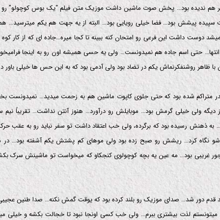
فر هم ندیده بود… پخش صوت ماشین داشت موزیک متن فیلم “یک بوس کوچولو” رو 
پیده پیشش بود… فضا خیلی رویایی بود… البته از یه جهت هم یکم میترسید… همی
یشد دوست داشت این فرعی رو امتحان کنه ببینه تا کجا میره…جاده ای که از کار کو
انتها… حتی اسم جاده هم نمیدونست… ولی یه حسی همیشه اون رو به اینجا فرامیخو
با ظاهر روشنفکرنماش یکم در تضاد بود ولی آدمی بود که به این حس ها خیلی باور 
قدر متراکم شده بود که حتی جلوی کاپوت ماشین هم به زحمت میدید… نمیدونست بخ
دیگه ولی خیلی گرمش بود… موبایلش رو درآورد… هنوز آنتن نداشت… تقریباً نیم سا
 به ذهنش رسیده بود که برگرده، ولی خب اعتقاد داشت تو سفر نباید رو به عقب حر
دشو نگاه کرد… ریشش رو صبح زده بود ولی موهای کم پشتش یکم آشفته بود… در ما
جور غریبی بود… مه عین یه بچه کوچولوی کنجکاو که میخواست تو ماشینش سرک بکش
د قدم دور شد… صدای موزیک رو بلند کرده بود که یوقت گمش نکنه… صدا طنین عجیب
میتونستم لذت بیشتری ببرم… ولی خب کسی اونجا نبود تا خجالت بکشه و خیلی میت