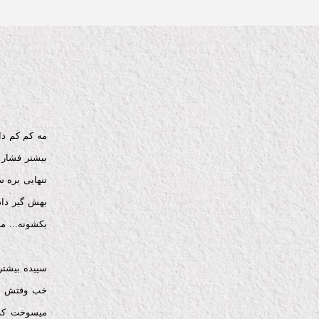
م
و
س
ی
ق
ی
مه کم کم د
بیشتر فشار 
تنهایی بره 
بهش گیر دا
بکشونه… ما
سپیده بیشتر
خب وقتش د
میسوخت که