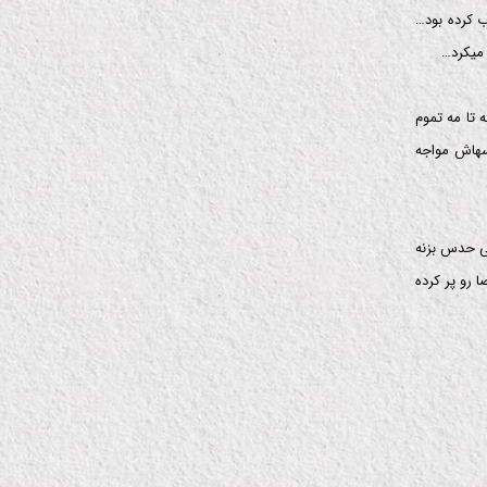
 کرده بود…
میکرد…
 تا مه تموم
سهاش مواجه
نی حدس بزنه
رو پر کرده