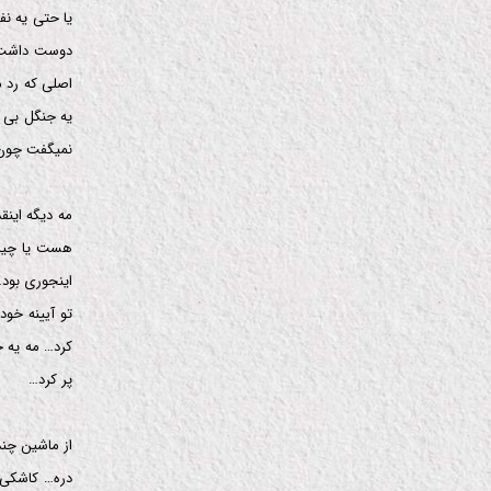
یا حتی یه ن
دوست داشت س
اصلی که رد م
یه جنگل بی 
نمیگفت چون 
مه دیگه این
هست یا چیز 
اینجوری بود…
تو آیینه خو
کرد… مه یه 
پر کرد…
از ماشین چن
دره… کاشکی 