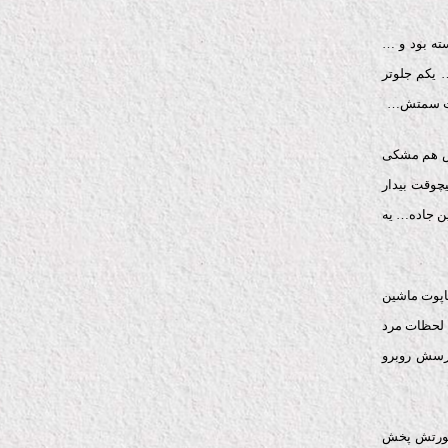
ته بود و …
 یکم جلوتر
گشت سمتش…
ش هم مشکی
چوقت بیدار
ن جاده… یه
کاپوت ماشین
 لحظات مرد
رسش روبرو
صورتش پخش