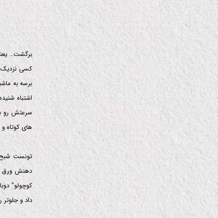
برگشت… یعنی 
کسی نزدیک م
برسه به ماش
اشتباه شنید
سرعتش رو بی
های کوتاه و
تونست شبح م
دهنش ورق می
کوچولو” دوب
داد و جلوتر 