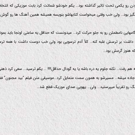
دن رو یکمی تحت تاثیر گذاشته بود… یکم خودشو شماتت کرد بابت موزیکی که انتخاب
نگیز بود… ولی خب وقتی میخواست کتابهاشو بنویسه همیشه همین آهنگ ها رو گوش 
گامهایی نامطمئن رو به جلو حرکت کرد… میدونست که حداقل یه ساعتی اونجا باید بمونه
اشت بر ترسش غلبه کنه… کلاً آدم ترسویی بود ولی خب دوست داشت با همه تر
که هنوز گرمش بود…
 هم رفت… نکنه جلوم یه دره باشه یا یه گودال حداقل!!!! … یکم ترسید… سعی کرد ذه
 جاده میشه… مسیرشو به همون سمت متمایل کرد…موسیقی متن فیلم “بید مجنون” فضا 
نگ رو تقریباً میپرستید… ولی… یهویی صدای موزیک قطع شد…