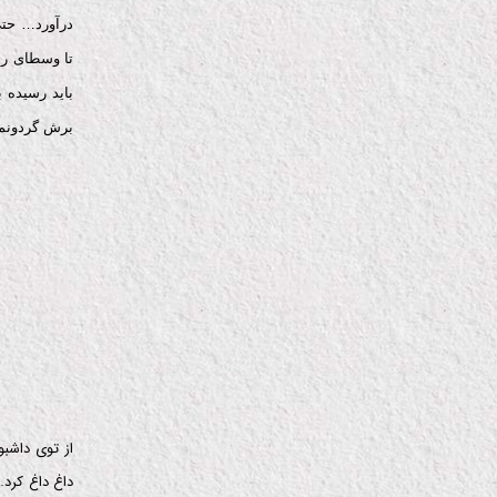
درآورد… حتی
تا وسطای را
باید رسیده 
برش گردونم
از توی داشب
داغ داغ کرد