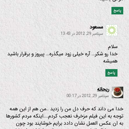
پاسخ
:
مسعود
سپتامبر 29, 2012 در 13:43
سلام
خدا رو شکر… آره خیلی زود میگذره… پیروز و برقرار باشید
همیشه
پاسخ
:
ریحانه
سپتامبر 29, 2012 در 00:17
خدا می داند که حرف دل من را زدید ..من هم از این همه
توجه به این فیلم مزخرف نعجب کردم….اینکه مردم کشورها
به ان عکس العمل نشان دادد برایم خوشایند بود چون