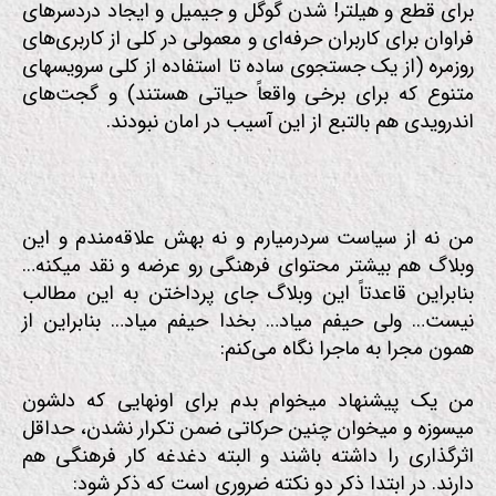
برای قطع و هیلتر! شدن گوگل و جیمیل و ایجاد دردسرهای
فراوان برای کاربران حرفه‌ای و معمولی در کلی از کاربری‌های
روزمره (از یک جستجوی ساده تا استفاده از کلی سرویسهای
متنوع که برای برخی واقعاً حیاتی هستند) و گجت‌های
اندرویدی هم بالتبع از این آسیب در امان نبودند.
من نه از سیاست سردرمیارم و نه بهش علاقه‌مندم و این
وبلاگ هم بیشتر محتوای فرهنگی رو عرضه و نقد میکنه…
بنابراین قاعدتاً این وبلاگ جای پرداختن به این مطالب
نیست… ولی حیفم میاد… بخدا حیفم میاد… بنابراین از
همون مجرا به ماجرا نگاه می‌کنم:
من یک پیشنهاد میخوام بدم برای اونهایی که دلشون
میسوزه و میخوان چنین حرکاتی ضمن تکرار نشدن، حداقل
اثرگذاری را داشته باشند و البته دغدغه کار فرهنگی هم
دارند. در ابتدا ذکر دو نکته ضروری است که ذکر شود: