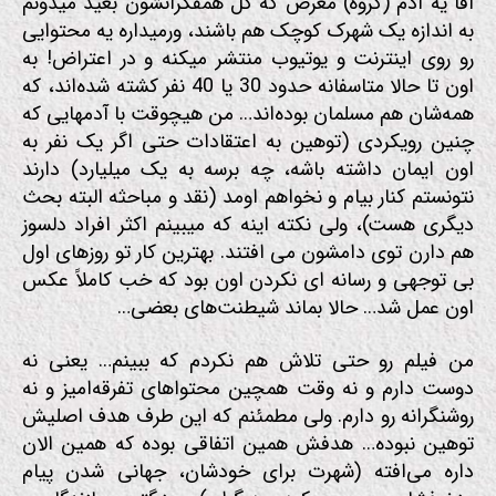
آقا یه آدم (گروه) مغرض که کل همفکرانشون بعید میدونم
به اندازه یک شهرک کوچک هم باشند، ورمیداره یه محتوایی
رو روی اینترنت و یوتیوب منتشر میکنه و در اعتراض! به
اون تا حالا متاسفانه حدود 30 یا 40 نفر کشته شده‌اند، که
همه‌شان هم مسلمان بوده‌اند… من هیچوقت با آدمهایی که
چنین رویکردی (توهین به اعتقادات حتی اگر یک نفر به
اون ایمان داشته باشه، چه برسه به یک میلیارد) دارند
نتونستم کنار بیام و نخواهم اومد (نقد و مباحثه البته بحث
دیگری هست)، ولی نکته اینه که میبینم اکثر افراد دلسوز
هم دارن توی دامشون می افتند. بهترین کار تو روزهای اول
بی توجهی و رسانه ای نکردن اون بود که خب کاملاً عکس
اون عمل شد… حالا بماند شیطنت‌های بعضی…
من فیلم رو حتی تلاش هم نکردم که ببینم… یعنی نه
دوست دارم و نه وقت همچین محتواهای تفرقه‌امیز و نه
روشنگرانه رو دارم. ولی مطمئنم که این طرف هدف اصلیش
توهین نبوده… هدفش همین اتفاقی بوده که همین الان
داره می‌افته (شهرت برای خودشان، جهانی شدن پیام