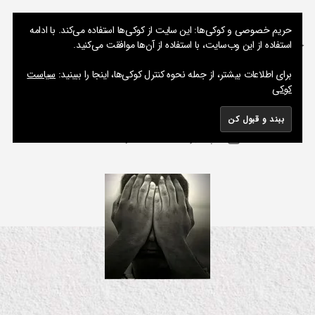
نوشته های پراکنده یک مسعود
حریم خصوصی و کوکی‌ها: این سایت از کوکی‌ها استفاده می‌کند. با ادامه
استفاده از این وب‌سایت، با استفاده از آن‌ها موافقت می‌کنید.
جستجو
فهرست
برای اطلاعات بیشتر، از جمله نحوه کنترل کوکی‌ها، اینجا را ببینید:
سیاست
کوکی
چند پاره اول – یک پیشنهاد
از
دسته‌ها
ط
ن
م
ز
س
نویسنده
ف
برای
سپتامبر 28, 2012
20 دیدگاه
ع
تاریخ
ی
نوشته
چند
و
نوشته
ل
پاره
د
م
اول
م
ت
–
ف
یک
ر
پیشنهاد
ق
ه
نک
ا
ت
جا
ل