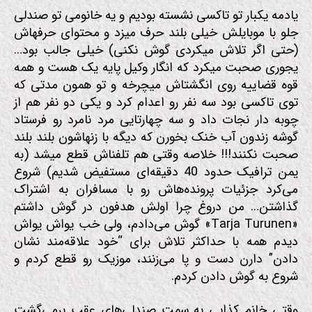
یادمه یکبار تو تاکسی نشسته بودیم و یه خانومی تو صندلی
جلو با موبایلش خیلی بلند حرف میزد و محتوای حرفهاش
(حتی اگر تلاش میکردی گوش نکنی) خیلی جالب بود…
یجوری صحبت میکرد که انگار وکیل پایه یک هست و همه
قوه قضاییه روی انگشتاش میچرخه و تو همون مدتی که
توی تاکسی بود سه نفر رو اعدام کرد و یکی دو نفر هم از
چوبه دار نجات داد و سه چهارتایی مرد نامرد رو فرستاد
گوشه زندون آب خنک بخورن که دیگه با زنهاشون بلند بلند
صحبت نکنند!!! خلاصه وقتی هم تلفناش قطع میشد (به
یمن ترافیک حدود 40 دقیقه‌ای مستفیض شدیم) شروع
می‌کرد جزئیات پرونده‌هاش رو با مسافران به اشتراک
گذاشتن… من دروغ چرا اولش هدفون در گوش داشتم
«Tarja Turunen» گوش می‌دادم، ولی خب یواش یواش
دیدم همه با حداکثر تلاش برای “خود علاقه‌مند نشان
دادن” دارن دست و پا می‌زنند، موزیک رو قطع کردم و
شروع به گوش دادن کردم.
وقتی خانم کذایی به سمت صندلی‌های عقب برمی‌گشت