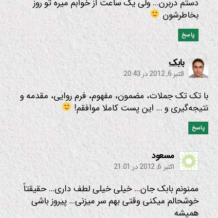
دستم دربرن… ولی یک ساعت از خوابم میره تو روز
بخاطرشون
پاسخ
:
بابک
اکتبر 6, 2012 در 20:43
با تک تک جملات، مضمون، مفهوم، فرم روایی، مقدمه و
نتیجه‌گیری و … این پست کاملا موافقم!
پاسخ
:
مسعود
اکتبر 6, 2012 در 21:01
ممنونم بابک جان… خیلی خیلی لطف داری… حقیقتاً
خوشحالم میکنی وقتی بهم سر میزنی… پیروز باشی
همیشه