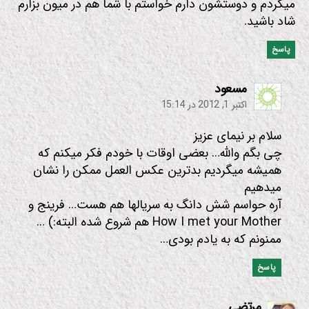
میکردم و دوستشون دارم خواستم با شما هم در میون بزارم
شاد باشید.
پاسخ
:
مسعود
اکتبر 1, 2012 در 15:14
سلام بر نیمای عزیز
چی بگم والله… بعضی اوقات با خودم فکر میکنم که
همیشه میگردیم بدترین عکس العمل ممکن را نشان
میدهیم
آره حواسم شش دانگ به سریالها هم هست… فرینج و
How I met your Mother هم شروع شده البته:) …
ممنونم که به یادم بودی…
پاسخ
:
مرتضی