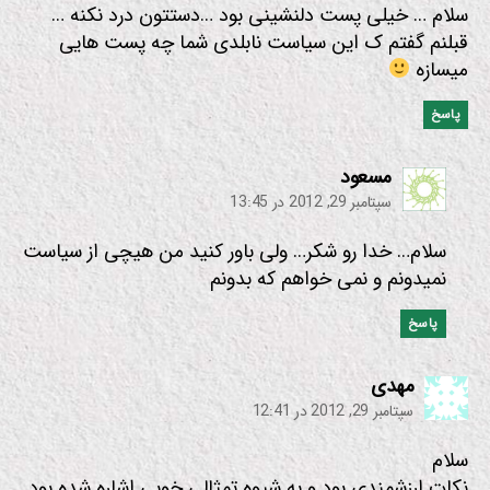
سلام … خیلی پست دلنشینی بود …دستتون درد نکنه …
قبلنم گفتم ک این سیاست نابلدی شما چه پست هایی
میسازه
پاسخ
:
مسعود
سپتامبر 29, 2012 در 13:45
سلام… خدا رو شکر… ولی باور کنید من هیچی از سیاست
نمیدونم و نمی خواهم که بدونم
پاسخ
:
مهدی
سپتامبر 29, 2012 در 12:41
سلام
نکات ارزشمندی بود و به شیوه تمثالی خوبی اشاره شده بود