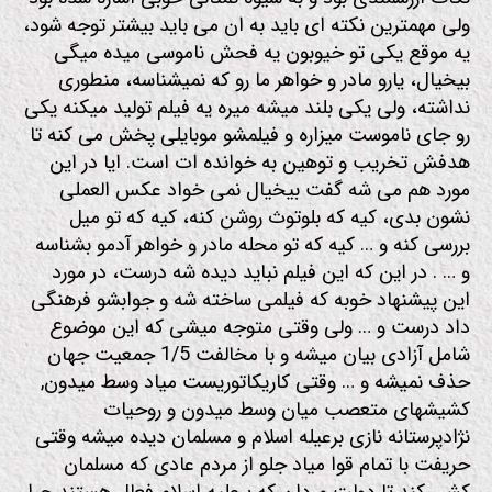
ولی مهمترین نکته ای باید به ان می باید بیشتر توجه شود،
یه موقع یکی تو خیوبون یه فحش ناموسی میده میگی
بیخیال، یارو مادر و خواهر ما رو که نمیشناسه، منطوری
نداشته، ولی یکی بلند میشه میره یه فیلم تولید میکنه یکی
رو جای ناموست میزاره و فیلمشو موبایلی پخش می کنه تا
هدفش تخریب و توهین به خوانده ات است. ایا در این
مورد هم می شه گفت بیخیال نمی خواد عکس العملی
نشون بدی، کیه که بلوتوث روشن کنه، کیه که تو میل
بررسی کنه و … کیه که تو محله مادر و خواهر آدمو بشناسه
و … . در این که این فیلم نباید دیده شه درست، در مورد
این پیشنهاد خوبه که فیلمی ساخته شه و جوابشو فرهنگی
داد درست و … ولی وقتی متوجه میشی که این موضوع
شامل آزادی بیان میشه و با مخالفت 1/5 جمعیت جهان
حذف نمیشه و … وقتی کاریکاتوریست میاد وسط میدون,
کشیشهای متعصب میان وسط میدون و روحیات
نژادپرستانه نازی برعیله اسلام و مسلمان دیده میشه وقتی
حریفت با تمام قوا میاد جلو از مردم عادی که مسلمان