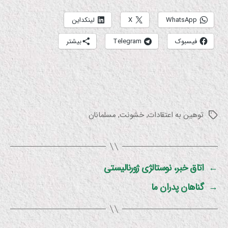
WhatsApp
X
لینکداین
فیسبوک
Telegram
بیشتر
توهین به اعتقادات
,
خشونت
,
مسلمانان
برچسب‌ها
←
اتاق خبر، نوستالژی ژورنالیستی
→
گناهان پدران ما