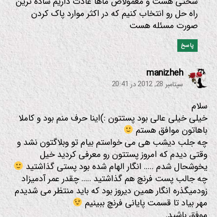
سختی هست و معمولاض ماها عادت داریم ساده ترین
راه حل رو انتخاب کنیم که در اکثر موارد پاک کردن
صورت مسئله هست
پاسخ
:
manizheh
سپتامبر 28, 2012 در 20:41
سلام
خیلی خیلی عالی بود پستتون :)‌اینا حرف منم بود و کاملا
باهاتون موافق هستم
چه جلب دیشب هی می خواستم بیام تو وبلاگتون نشد و
وقتی دیدم که امروز پستتون رو معرفی کردید خیل
یخوشحال شدم ….. انگار الهام شده بود پستی گذاشتید
چه جالب پست فرنچ هم گذاشتید ….. چقدر عمر آدمیزاد
زودمیگذره انگار همین دیروز بود که باید منتظر می شدیدم
مهر بیاد تا قسمت پایانی فرنچ ببینیم
موفق باشید.