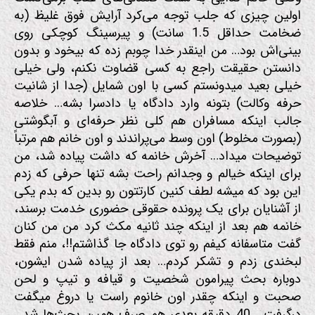
اولین چیزی که جلب توجه می‌کرد آرایش فوق غلیظ (به
ضخامت حداقل 1.5 سانت) و پیرسینگ کوچکی روی
بینی‌اش بود… من اینقدر خدا چوبم زده که بیخود و بدون
دانستن حقیقت راجع به کسی قضاوت نکنم، ولی خیلی
خیلی بعید میدونستم کسی با اون شمایل (جدا از شانیت
حرفه وکالت) بتونه وارد دادگاه یا دادسرا بشه… خلاصه
جالب اینکه مسافران هم کلی نظر حرفه‌ای و آبگوشتی
(بصورت مخلوط) اون وسط می‌پراندند و اون خانم هم مرتباً
توضیحات میداد… آخرش خانمه که داشت پیاده شد، من
برای اینکه خیالم و وجدانم راحت بشه تنها حرفی که زدم
این بود که میشه لطف کنین کارتتون رو بدین که بدم یکی
از آشنایان برای یک پرونده حقوقی حضوری خدمت برسند،
خانمه هم بعد از اینکه چند ثانیه مکث کرد من من کنان
گفت متاسفانه کیفم رو توی دادگاه جا گذاشتم!!، منم فقط
لبخندی زدم و تشکر کردم… بعد از پیاده شدن ایشون،
دوباره بحث پیرامون شخصیت و قیافه و تیپ و لحن
صحبت و اینکه چقدر اون خانوم راست یا دروغ میگفت
درگرفت… 40 دقیقه بعدی هم صرف همین بحث‌ها شد…