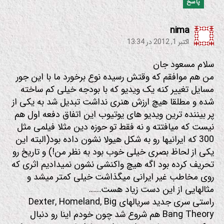
پاسخ
:
nima
اکتبر 1, 2012 در 13:34
سلام مسعود جان
من هم موافقم که وقتش رسیده نوع برخورد ما با این جور
مسایل تغییر کنه یک ویدیو که با بودجه خیلی کم ساخته
شده و مطلقا هیچ ارزش هنری نداشت تبدیل شد به یکی از
پر بیننده ترین ویدیو های یوتیوب این اتفاق دفعه اول هم
نیست که میافتته و نه فقط تو حوزه دین مثلا فیلمی مثل
300 که ایرانیها رو به شکل هیولا نشون داده بود(البته این
یکی از لحاظ بصری خیلی خوب بود به نظر من!) و تاریخ رو
تحریف کرده بود اگه هیچ واکنشی نشون نمیدادیم اثری که
روی مخاطب غیر ایرانی میگذاشت خیلی کمتر میشد و
مثالهایی از این دست زیاد هست……
راستی سری جدید سریالهای Dexter, Homeland, Big
Bang Theory هم شروع شد چون خودم اینا رو دنبال