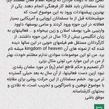
کشی کند تا دولت مردان که برعلیه اسلام فعال هستند چرا
نباد مسلمانان باید فقط کار فرهنگی انجام دهند. یکی از
بهترین پیشنهادات ورود به این موضوع است که
حوشبختانه قبل از ما مسلمانان اروپایی و آمریکایی بسیار
فعالانه در این حوزه ورود کردند و سامی یوسفها؛ داوود
وارنیبی علی؛ یوسف اسلان و زین بیخواه و … فعالیتهای به
زیان انگلیسی بیش از 15 سال در این حوزه داشتند. از
کارگردانان مستقل هم فیلمهای خوبی در این سالها دیده
شده که از نمونه های آن kingdom of heaven میشه نام
برد. من تو این موضوعات سوادی ندارم مطئنم خودت بهتر
از من در این موارد می تونی مثال بزنی.
اگر تصمیم و حکم قاطع امام (ره) در مورد سلمان رشدی
نبود ازین دست فعالیتها، از آن سال به بعد حیلی گسترده
تر می بود. خشم مسلمانان از این حرکت روشی برای مقابله
با موضوع توهین و ناسزاگویی و تخریب است، نه نقادی و
بحثهای کارشناسانه.
موفق باشی
پاسخ