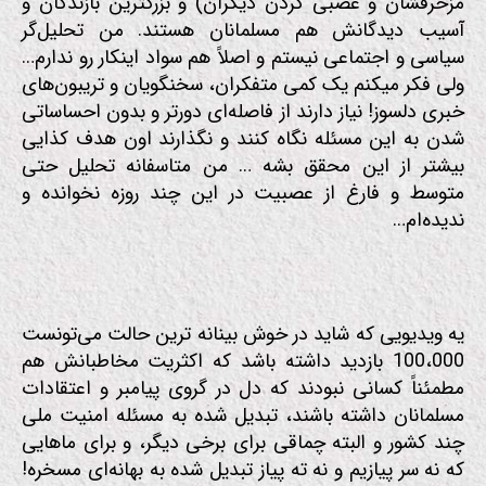
مزخرفشان و عصبی کردن دیگران) و بزرگترین بازندگان و
آسیب دیدگانش هم مسلمانان هستند. من تحلیل‌گر
سیاسی و اجتماعی نیستم و اصلاً هم سواد اینکار رو ندارم…
ولی فکر میکنم یک کمی متفکران، سخنگویان و تریبون‌های
خبری دلسوز! نیاز دارند از فاصله‌ای دورتر و بدون احساساتی
شدن به این مسئله نگاه کنند و نگذارند اون هدف کذایی
بیشتر از این محقق بشه … من متاسفانه تحلیل حتی
متوسط و فارغ از عصبیت در این چند روزه نخوانده و
ندیده‌ام…
یه ویدیویی که شاید در خوش بینانه ترین حالت می‌تونست
100،000 بازدید داشته باشد که اکثریت مخاطبانش هم
مطمئناً کسانی نبودند که دل در گروی پیامبر و اعتقادات
مسلمانان داشته باشند، تبدیل شده به مسئله امنیت ملی
چند کشور و البته چماقی برای برخی دیگر، و برای ماهایی
که نه سر پیازیم و نه ته پیاز تبدیل شده به بهانه‌ای مسخره!