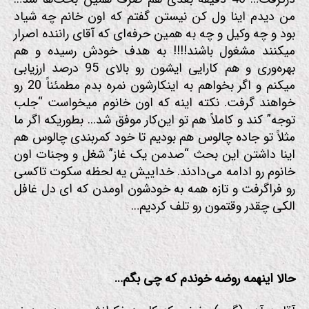
من دیدم اینا ول کن نیستن گفتم که اون خانم چه شیاد
بود و چه وکیل و چه به همین حرفه‌ای که آقای راننده اصرار
میکنند مشغول باشند!!!! به هدف خودش رسیده و هم
بهره‌وری و هم کارایی ایشون رو بالای 95 درصد ارزیابی
میکنم و اگر بخواهم به اینکارشون نمره بدم مطمئناً 20 رو
خواهند گرفت. نکته اینه که اون خانوم میخواست “جلب
توجه” کند و کاملاً هم تو این‌کار موفق شد… بطوریکه اگر ما
مثلاً تو جاده چالوس هم بودیم تا خود کمربندی چالوس هم
اینا داشتن این بحث “صدمن یک غاز” شغل و وجنات اون
خانوم رو ادامه می‌دادند. خداییش یه لحظه سکوت تاکسی
رو فراگرفت و تازه همه به خودشون اومدن که ای دل غافل
الکی چقدر وقتمون رو تلف کردیم…
حالا اینهمه روضه خوندم که چی بگم…