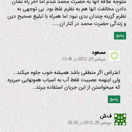
متوجه علاقه انها به حضرت محمد شدم اما اخر راه نشان
دادن مخالفت انها هم به نظرم غلط بود. بی توجهی به
نظرم گزینه چندان بدی نبود اما همراه با تبلیغ صحیح دین
و زندگی حضرت محمد در کنار ان……
پاسخ
:
مسعود
سپتامبر 29, 2012 در 13:45
اعتراض اگر منطقی باشد همیشه خوب جلوه میکند…
ولی اینهمه عصبیت فقط آب به اسیاب همونهایی میریزه
که میخواستن از این جریان استفاده ببرند…
پاسخ
:
ف.ش
سپتامبر 29, 2012 در 02:00