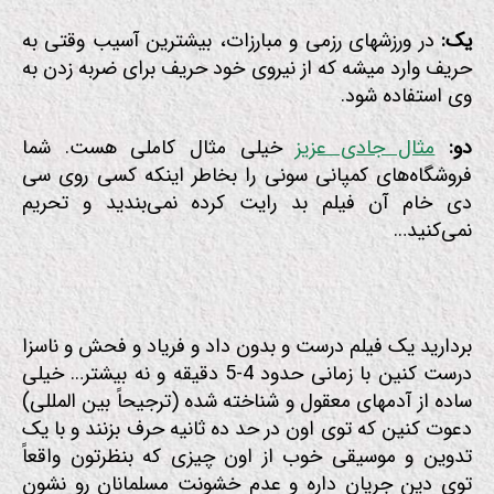
یک:
در ورزشهای رزمی و مبارزات، بیشترین آسیب وقتی به
حریف وارد میشه که از نیروی خود حریف برای ضربه زدن به
وی استفاده شود.
دو:
مثال جادی عزیز
خیلی مثال کاملی هست. شما
فروشگاه‌های کمپانی سونی را بخاطر اینکه کسی روی سی
دی خام آن فیلم بد رایت کرده نمی‌بندید و تحریم
نمی‌کنید…
بردارید یک فیلم درست و بدون داد و فریاد و فحش و ناسزا
درست کنین با زمانی حدود 4-5 دقیقه و نه بیشتر… خیلی
ساده از آدمهای معقول و شناخته شده (ترجیحاً بین المللی)
دعوت کنین که توی اون در حد ده ثانیه حرف بزنند و با یک
تدوین و موسیقی خوب از اون چیزی که بنظرتون واقعاً
توی دین جریان داره و عدم خشونت مسلمانان رو نشون