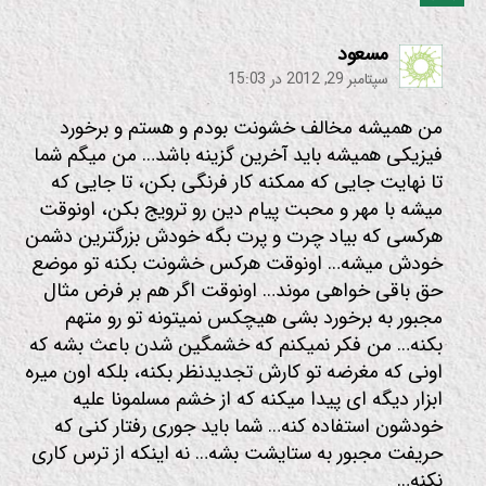
:
مسعود
سپتامبر 29, 2012 در 15:03
من همیشه مخالف خشونت بودم و هستم و برخورد
فیزیکی همیشه باید آخرین گزینه باشد… من میگم شما
تا نهایت جایی که ممکنه کار فرنگی بکن، تا جایی که
میشه با مهر و محبت پیام دین رو ترویج بکن، اونوقت
هرکسی که بیاد چرت و پرت بگه خودش بزرگترین دشمن
خودش میشه… اونوقت هرکس خشونت بکنه تو موضع
حق باقی خواهی موند… اونوقت اگر هم بر فرض مثال
مجبور به برخورد بشی هیچکس نمیتونه تو رو متهم
بکنه… من فکر نمیکنم که خشمگین شدن باعث بشه که
اونی که مغرضه تو کارش تجدیدنظر بکنه، بلکه اون میره
ابزار دیگه ای پیدا میکنه که از خشم مسلمونا علیه
خودشون استفاده کنه… شما باید جوری رفتار کنی که
حریفت مجبور به ستایشت بشه… نه اینکه از ترس کاری
نکنه…