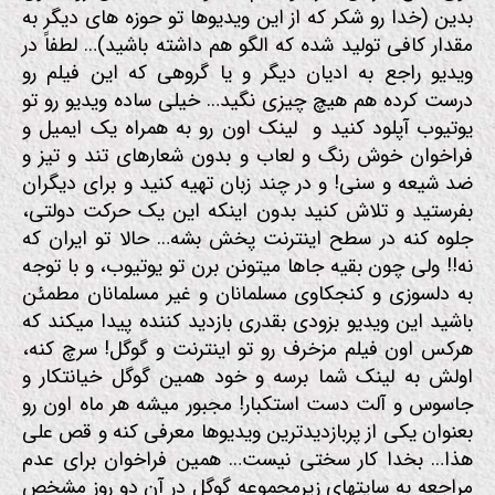
بدین (خدا رو شکر که از این ویدیوها تو حوزه های دیگر به
مقدار کافی تولید شده که الگو هم داشته باشید)… لطفاً در
ویدیو راجع به ادیان دیگر و یا گروهی که این فیلم رو
درست کرده هم هیچ چیزی نگید… خیلی ساده ویدیو رو تو
یوتیوب آپلود کنید و لینک اون رو به همراه یک ایمیل و
فراخوان خوش رنگ و لعاب و بدون شعارهای تند و تیز و
ضد شیعه و سنی! و در چند زبان تهیه کنید و برای دیگران
بفرستید و تلاش کنید بدون اینکه این یک حرکت دولتی،
جلوه کنه در سطح اینترنت پخش بشه… حالا تو ایران که
نه!! ولی چون بقیه جاها میتونن برن تو یوتیوب، و با توجه
به دلسوزی و کنجکاوی مسلمانان و غیر مسلمانان مطمئن
باشید این ویدیو بزودی بقدری بازدید کننده پیدا میکند که
هرکس اون فیلم مزخرف رو تو اینترنت و گوگل! سرچ کنه،
اولش به لینک شما برسه و خود همین گوگل خیانتکار و
جاسوس و آلت دست استکبار! مجبور میشه هر ماه اون رو
بعنوان یکی از پربازدیدترین ویدیوها معرفی کنه و قص علی
هذا… بخدا کار سختی نیست… همین فراخوان برای عدم
مراجعه به سایتهای زیرمجموعه گوگل در آن دو روز مشخص