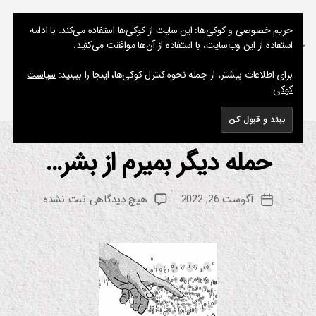
نوشته های پراکنده یک مسعود
حریم خصوصی و کوکی‌ها: این سایت از کوکی‌ها استفاده می‌کند. با ادامه
استفاده از این وب‌سایت، با استفاده از آن‌ها موافقت می‌کنید.
جستجو
فهرست
برای اطلاعات بیشتر، از جمله نحوه کنترل کوکی‌ها، اینجا را ببینید:
سیاست
کوکی
برچسب:
Ready Player One
حمله دیگر بمیرم از بشر…
از
دسته‌ها
س
ین
م
م
س
ا
نویسنده
برای
آگوست 26, 2022
هیچ دیدگاهی
ثبت نشده
ع
تاریخ
ع
نوشته
حمله
و
نوشته
ل
دیگر
د
م
و
بمیرم
فن
از
او
بشر…
ر
ی
ف