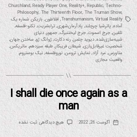
Churchland
,
Ready Player One
,
Reality+
,
Republic
,
Techno-
Philosophy
,
The Thirteenth Floor
,
The Truman Show
,
Virtual Reality
,
Transhumanism
,
افلاطون
,
بازیکن شماره یک
برچسب‌ها
آماده
,
پاترشیا چرچلند
,
پادآرمان‌شهری
,
ترابشریت
,
تکنو-فلسفه
,
تلقین
,
جرج اسموت
,
جرج لیختنبرگ
,
جمهور
,
دنیای
شبیه‌سازی‌شده
,
دیوید چلمرز
,
رنه دکارت
,
ژوانگ ژو
,
ساختن جهان
,
شخصیت غیرقابل‌بازی
,
شیطان فریبکار
,
طبقه سیزدهم
,
ماتریکس
,
متاورس
,
مرد آزاد
,
نمایش ترومن
,
نوروفلسفه
,
نیک بوستروم
,
واقعیت مجازی
I shall die once again as a
دسته‌ها
س
ین
م
man
از
ا
م
ع
س
ل
نویسنده
برای
آگوست 26, 2022
هیچ دیدگاهی
ثبت نشده
ع
تاریخ
م
نوشته
I
و
و
نوشته
فن
shall
د