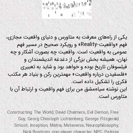
ی
ل
م
یکی از راه‌های معرفت به متاورس و دنیای واقعیت مجازی،
فهم «واقعیت-Reality» و رویکرد صحیح در مسیر فهم
عمومی به واقعیت است. واقعیت چه بصورت آشکار و چه
نهان، همیشه بخش بزرگی از دغدغه اندیشمندان و
فیلسوفان تاریخ بوده و خواهد بود و شاید به تعبیری
«فلسفیدن درباره واقعیت» مهمترین رکن و بنیاد هر مکتب
فکری را تشکیل داده است.
این نوشته سیاه‌مشق من برای فهم واقعیت و ارتباط آن با
متاورس است.
Constructing The World
,
David Chalmers
,
Evil Demon
,
Free
Guy
,
Georg Christoph Lichtenberg
,
George Fitzgerald
Smoot
,
Inception
,
Matrix
,
Metaverse
,
Neurophilosophy
,
Nick Bostrom
,
non-player character
,
NPC
,
Patricia