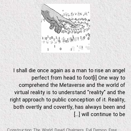
او
die
ر
once
ی
again
ف
ی
as
ل
a
م
man
I shall die once again as a man to rise an angel
perfect from head to foot[i] One way to
comprehend the Metaverse and the world of
virtual reality is to understand “reality” and the
right approach to public conception of it. Reality,
both overtly and covertly, has always been and
will continue to be […]
Constructing The World
,
David Chalmers
,
Evil Demon
,
Free